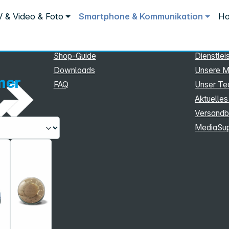
Service
Inform
 & Video & Foto
Smartphone & Kommunikation
Ho
Service
Unterne
eSupport
Sortiment
Shop-Guide
Dienstlei
Downloads
Unsere M
mer
FAQ
Unser T
Aktuelles
Versandb
MediaSu