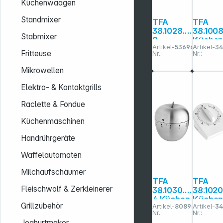
Küchenwaagen
Standmixer
TFA
TFA
38.1028.1
38.100
Stabmixer
0
Küche
Artikel-
536963
Artikel-
34
schwarz/
Timer
Fritteuse
Nr.:
Nr.:
silber
Koch
Puck
Mikrowellen
Küchen-
Timer
Elektro- & Kontaktgrills
Raclette & Fondue
Küchenmaschinen
Handrührgeräte
Waffelautomaten
Milchaufschäumer
TFA
TFA
Fleischwolf & Zerkleinerer
38.1030.5
38.102
4 Küchen
Küche
Grillzubehör
Artikel-
808969
Artikel-
34
Timer
Timer
Nr.:
Nr.:
Apfel
Joghurtmaker