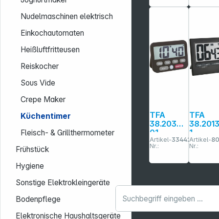
Nudelmaschinen elektrisch
Einkochautomaten
Heißluftfritteusen
Reiskocher
Sous Vide
Crepe Maker
TFA
TFA
Küchentimer
38.2038.
38.2013
01
1
Fleisch- & Grillthermometer
Artikel-
334427
Artikel-
8
Digitaler
Elektro
Nr.:
Nr.:
Frühstück
Timer
scher
Timer
Hygiene
Sonstige Elektrokleingeräte
Bodenpflege
Elektronische Haushaltsgeräte