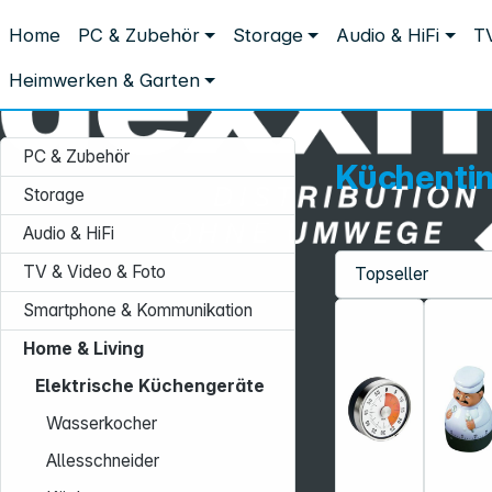
Distribution ohne Umwege
Home
PC & Zubehör
Storage
Audio & HiFi
TV
Home & Living
Elektrische Küchengeräte
Küchentimer
Küchentimer
Heimwerken & Garten
PC & Zubehör
Küchenti
Storage
Audio & HiFi
TV & Video & Foto
Service-Hotline:
Smartphone & Kommunikation
+49 931 9708–496
Home & Living
Mo. - Fr.: 08:00 - 17:00 Uhr
Elektrische Küchengeräte
Wasserkocher
Allesschneider