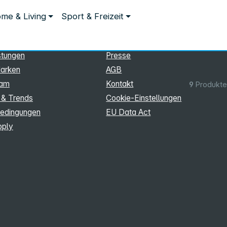
ationen
Rechtliches
me & Living
Sport & Freizeit
hmen
Impressum
Datenschutz
stungen
Presse
arken
AGB
eam
Kontakt
9
Produkte
 & Trends
Cookie‑Einstellungen
edingungen
EU Data Act
pply