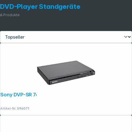
DVD-Player Standgeräte
6
Produkte
Sony DVP-SR 760 HB.EC1
Artikel-Nr.:
596071