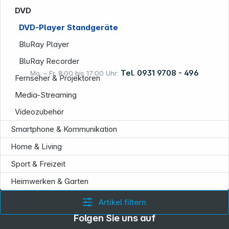
Informationen
DVD
DVD-Player Standgeräte
BluRay Player
BluRay Recorder
Tel. 0931 9708 - 496
Mo. – Fr. 8:00 bis 17:00 Uhr:
Fernseher & Projektoren
Media-Streaming
Rechtliches
Videozubehör
Smartphone & Kommunikation
Home & Living
Sport & Freizeit
Heimwerken & Garten
Artikel filtern
Folgen Sie uns auf