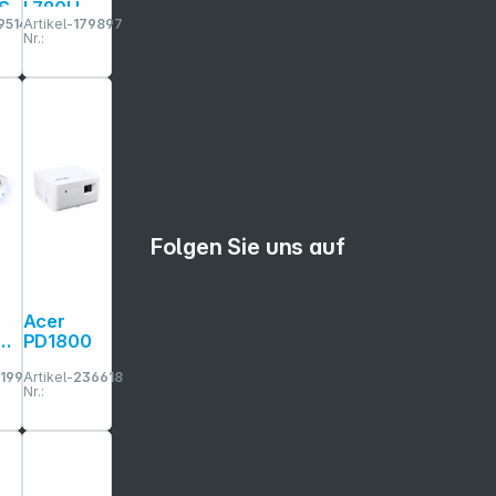
S
L790U
9514
Artikel-
179897
Nr.:
Folgen Sie uns auf
Acer
PD1800
1993
Artikel-
236618
Nr.: