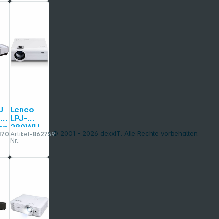
J
Lenco
60
LPJ-
rz
280WH
Copyright © 2001 - 2026 dexxIT. Alle Rechte vorbehalten.
1703
Artikel-
862759
Nr.:
oj