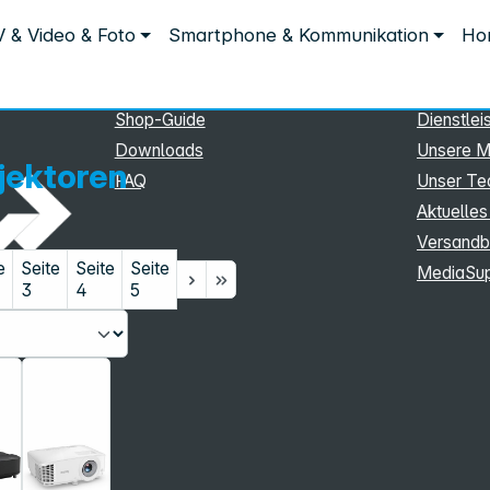
Service
Inform
 & Video & Foto
Smartphone & Kommunikation
Hom
n
Service
Unterne
eSupport
Sortiment
Shop-Guide
Dienstlei
Downloads
Unsere M
ojektoren
FAQ
Unser T
Aktuelles
Versandb
e
Seite
Seite
Seite
MediaSu
3
4
5