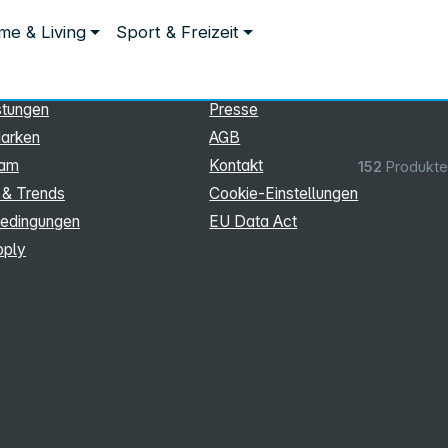
ationen
Rechtliches
e & Living
Sport & Freizeit
hmen
Impressum
Datenschutz
stungen
Presse
arken
AGB
eam
Kontakt
152
Produkte
 & Trends
Cookie‑Einstellungen
edingungen
EU Data Act
pply