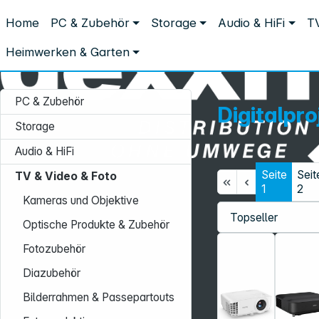
Distribution ohne Umwege
Home
PC & Zubehör
Storage
Audio & HiFi
TV
TV & Video & Foto
Fernseher & Projektoren
Digitalprojektore
Digitalprojektoren
Heimwerken & Garten
PC & Zubehör
Digitalpr
Storage
Audio & HiFi
Seite
Seit
TV & Video & Foto
Service-Hotline:
1
2
Kameras und Objektive
+49 931 9708–496
Optische Produkte & Zubehör
Mo. - Fr.: 08:00 - 17:00 Uhr
Fotozubehör
Diazubehör
Bilderrahmen & Passepartouts