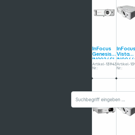
InFocus
InFocu
Genesis
Vista
IN0024SL
IN0044
Artikel-
139430
Artikel-
13
Nr.:
Nr.: