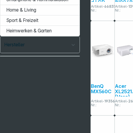
d LCD
IN0048
Artikel-
668355
Artikel-
13
IN1036
T
Home & Living
Nr.:
Nr.:
Sport & Freizeit
Heimwerken & Garten
Hersteller
BenQ
Acer
MX560C
XL2521
(Vero)
Artikel-
193561
Artikel-
26
Nr.:
Nr.: