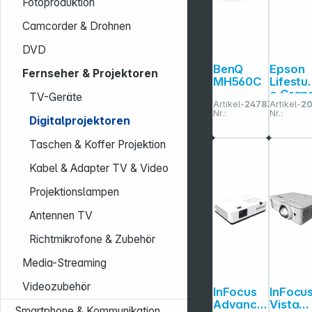
Fotoproduktion
Camcorder & Drohnen
DVD
BenQ
Epson
Fernseher & Projektoren
MH560C
Lifestu
o Gran
TV-Geräte
Artikel-
247832
Artikel-
2
EH-
Nr.:
Nr.:
LS670B
Digitalprojektoren
Taschen & Koffer Projektion
Kabel & Adapter TV & Video
Projektionslampen
Antennen TV
Richtmikrofone & Zubehör
Media-Streaming
Videozubehör
InFocus
InFocu
Advance
Vista
Smartphone & Kommunikation