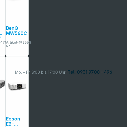
BenQ
di
MW560C
d
04705
Artikel-
193568
Nr.:
Tel. 0931 9708 - 496
Mo. – Fr. 8:00 bis 17:00 Uhr:
s
Epson
EB-