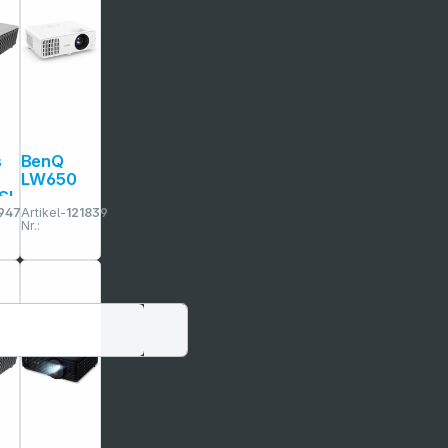
s
BenQ
LW650
SL
9479
Artikel-
121839
Nr.: