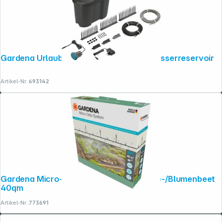
Gardena Urlaubsbewässerung- Set + Wasserreservoir
Artikel-Nr.:
693142
Gardena Micro-Drip-System Set Gemüse-/Blumenbeet
40qm
Artikel-Nr.:
773691