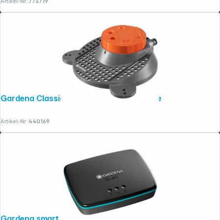
Artikel-Nr.:
773719
Copyright © 2001 - 2026 dexxIT. Alle Rechte vorbehalten.
Gardena Classic 6-Flächenregner Boogie
Artikel-Nr.:
440169
Gardena smart Gateway