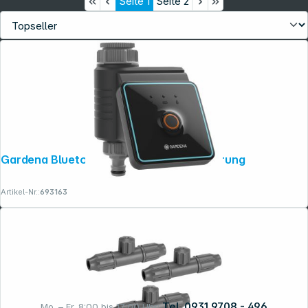
Seite
1
Seite
2
Gardena Bluetooth Bewässerungssteuerung
Artikel-Nr.:
693163
Tel. 0931 9708 - 496
Mo. – Fr. 8:00 bis 17:00 Uhr: