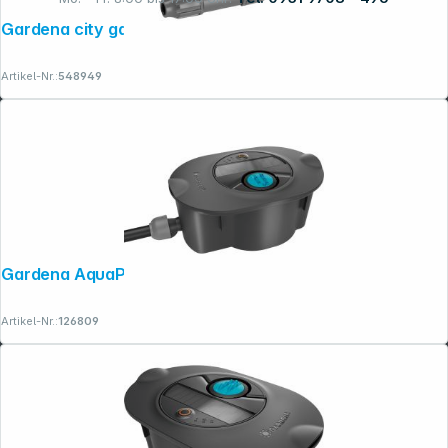
Gardena city gardening Nebeldüse
Rechtliches
Artikel-Nr.:
548949
Gardena AquaPrecise Ready to Use
Artikel-Nr.:
126809