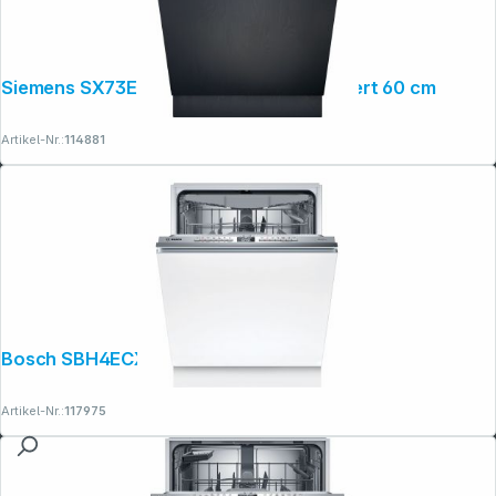
Siemens SX73EX22CE Spüler vollintegriert 60 cm
Artikel-Nr.:
114881
Bosch SBH4ECX28E
Artikel-Nr.:
117975