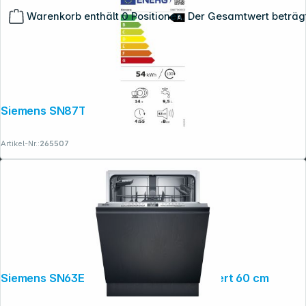
Warenkorb enthält 0 Positionen. Der Gesamtwert beträg
Siemens SN87TX00CE IQ700
Copyright © 2001 - 2026 dexxIT. Alle Rechte vorbehalten.
Artikel-Nr.:
265507
Siemens SN63EX22AE Spüler vollintegriert 60 cm