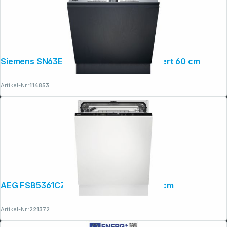
Siemens SN63EX04TE Spüler vollintegriert 60 cm
Artikel-Nr.:
114853
AEG FSB5361CZ Spüler vollintegriert 60cm
Artikel-Nr.:
221372