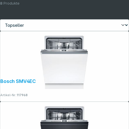
8
Produkte
Bosch SMV4ECX28E
Artikel-Nr.:
117968