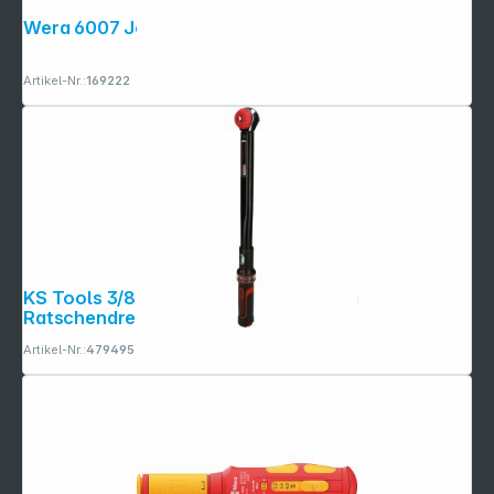
Wera 6007 Joker 10
Artikel-Nr.:
169222
KS Tools 3/8" ERGOTORQUE 10-50Nm
Ratschendrehmomentsch. 516.1422
Artikel-Nr.:
479495