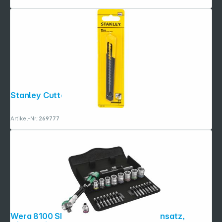
Stanley Cutter SM 9mm
Artikel-Nr.:
269777
Wera 8100 SB 6 Zyklop Speed- Knarrensatz,