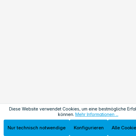
Diese Website verwendet Cookies, um eine bestmögliche Erfa
können.
Mehr Informationen ...
Nur technisch notwendige
Konfigurieren
Alle Cooki