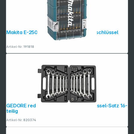
Makita E-25068 Impact Premier Steckschlüssel
Artikel-Nr.:
191818
GEDORE red Maul-Ringratschen- schüssel-Satz 16-
teilig
Artikel-Nr.:
820374