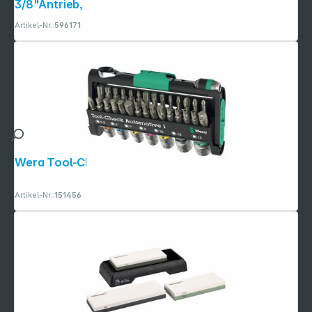
3/8"Antrieb, metr
Artikel-Nr.:
596171
Wera Tool-Check Automotive 1
Artikel-Nr.:
151456