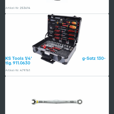
Artikel-Nr.:
253614
KS Tools 1/4"+1/2" Universal Werkzeug-Satz 130-
tlg. 911.0630
Artikel-Nr.:
479761
Folgen Sie uns auf