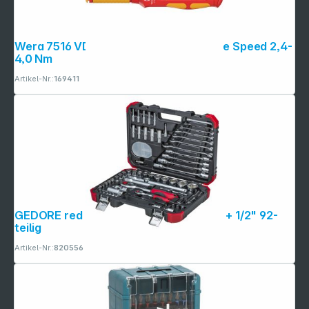
Wera 7516 VDE Kraftform Safe- Torque Speed 2,4-
4,0 Nm
Artikel-Nr.:
169411
GEDORE red Steckschlüssel-Satz 1/4" + 1/2" 92-
teilig
Artikel-Nr.:
820556