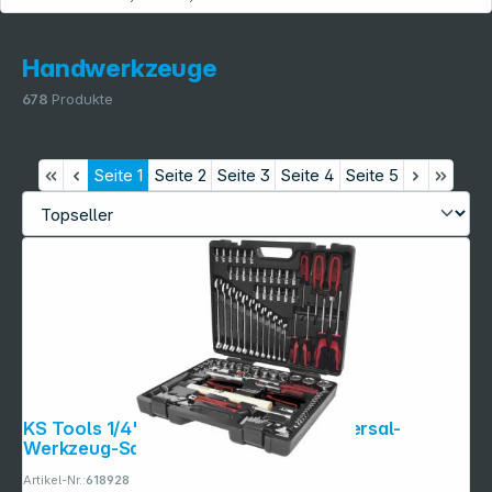
Handwerkzeuge
678
Produkte
Seite
1
Seite
2
Seite
3
Seite
4
Seite
5
KS Tools 1/4"+1/2" CHROMEplus Universal-
Werkzeug-Satz, 97-tlg
Artikel-Nr.:
618928