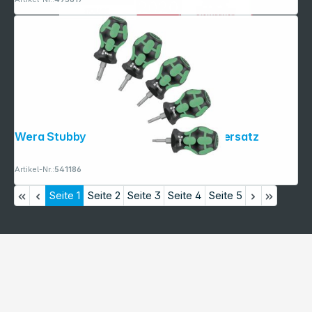
Wera Stubby Set TX 1 Schraubendrehersatz
Artikel-Nr.:
541186
Seite
1
Seite
2
Seite
3
Seite
4
Seite
5