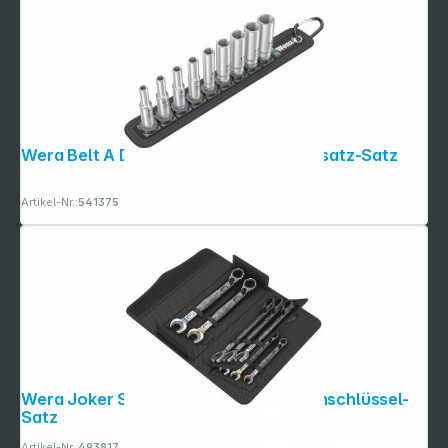
Wera Belt A Deep 1 Steckschlüsseleinsatz-Satz
Artikel-Nr.:
541375
Wera Joker Switch Maul-Ringratschenschlüssel-
Satz
Artikel-Nr.:
493817