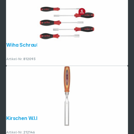
Wiha Schraubendreher Set SoftFinish
Artikel-Nr.:
812093
Kirschen W.I.N.A.C. Stechbeitel 20 mm
Artikel-Nr.:
212146