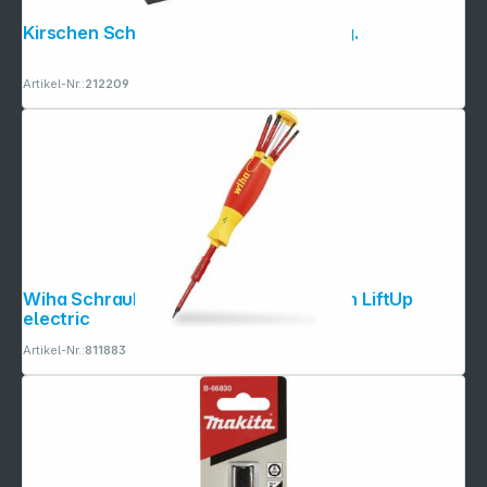
Kirschen Schleif- und Schärfsatz 4-tlg.
Artikel-Nr.:
212209
Wiha Schraubendreher mit Bit Magazin LiftUp
electric
Artikel-Nr.:
811883