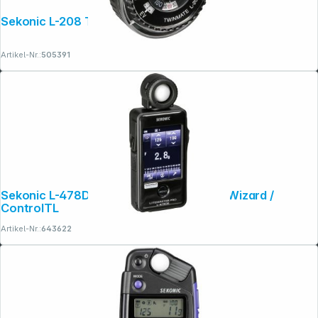
Sekonic L-208 Twinmate
Artikel-Nr.:
505391
Sekonic L-478DR Litemaster Pro PocketWizard /
ControITL
Artikel-Nr.:
643622