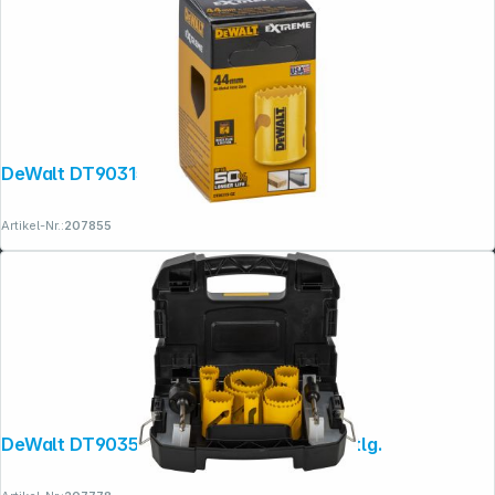
DeWalt DT90315-QZ Lochsäge 44mm
Artikel-Nr.:
207855
DeWalt DT90350-QZ Lochsägen-Set 13-tlg.