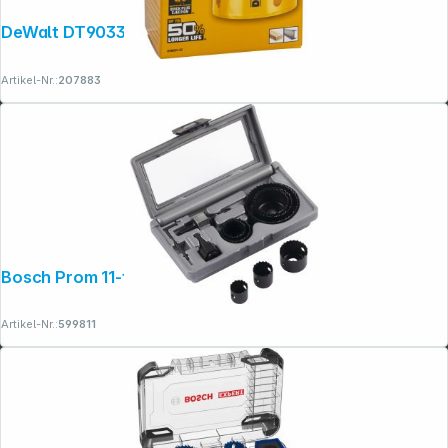
DeWalt DT90331-QZ Lochsäge 79mm
Artikel-Nr.:
207883
Bosch Prom 11-tlg.Lochsägen-Set
Artikel-Nr.:
599811