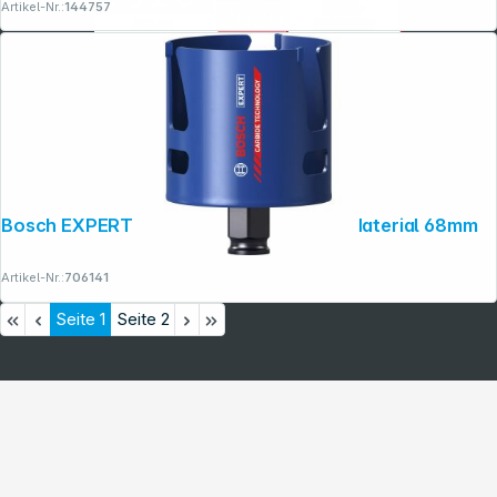
Artikel-Nr.:
144757
Bosch EXPERT Lochsäge ConstructionMaterial 68mm
Artikel-Nr.:
706141
Seite
1
Seite
2