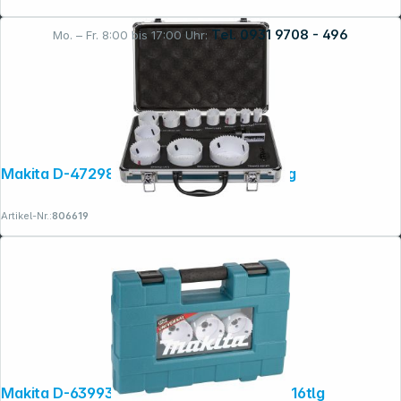
Tel. 0931 9708 - 496
Mo. – Fr. 8:00 bis 17:00 Uhr:
Rechtliches
Makita D-47298 BIM Lochsägen-Set 14tlg
Artikel-Nr.:
806619
Makita D-63993 Lochsägenset universal 16tlg