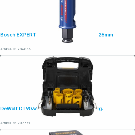
Bosch EXPERT ToughMaterial Lochsäge 25mm
Artikel-Nr.:
706036
DeWalt DT90361-QZ Lochsägen-Set 13-tlg.
Artikel-Nr.:
207771