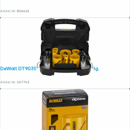
Artikel-Nr.:
806626
DeWalt DT90355-QZ Lochsägen-Set 11-tlg.
Artikel-Nr.:
207743
Folgen Sie uns auf