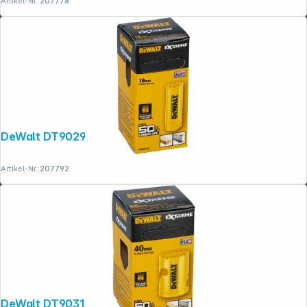
Artikel-Nr.:
207778
DeWalt DT90298-QZ Lochsäge 19mm
Artikel-Nr.:
207792
DeWalt DT90312-QZ Lochsäge 40mm