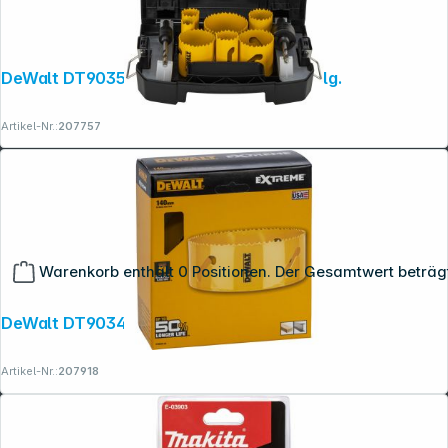
DeWalt DT90352-QZ Lochsägen-Set 11-tlg.
Artikel-Nr.:
207757
Warenkorb enthält 0 Positionen. Der Gesamtwert beträg
DeWalt DT90345-QZ Lochsäge 140mm
Artikel-Nr.:
207918