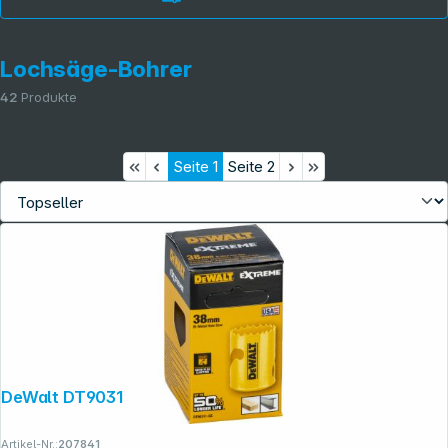
Lochsäge-Bohrer
42
Produkte
Seite
1
Seite
2
DeWalt DT90311-QZ Lochsäge 38mm
Artikel-Nr.:
207841