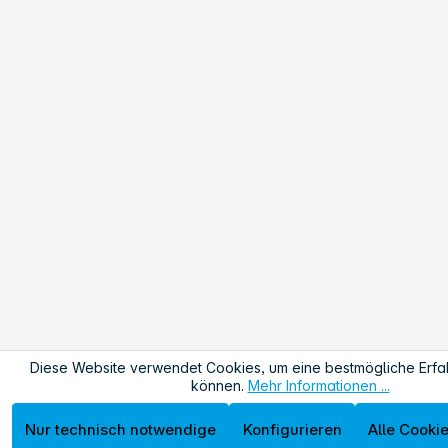
Diese Website verwendet Cookies, um eine bestmögliche Erfa
können.
Mehr Informationen ...
Nur technisch notwendige
Konfigurieren
Alle Cooki