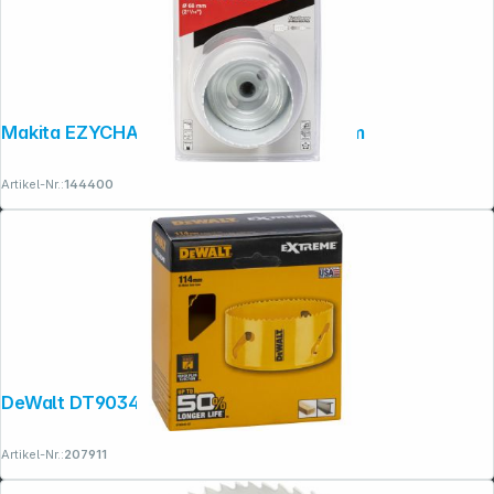
Makita EZYCHANGE BIM-Lochsäge 68mm
Artikel-Nr.:
144400
Copyright © 2001 - 2026 dexxIT. Alle Rechte vorbehalten.
DeWalt DT90342-QZ Lochsäge 114mm
Artikel-Nr.:
207911