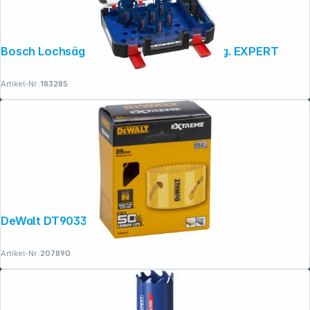
Bosch Lochsäge ToughMaterial-Set 9-tlg. EXPERT
Artikel-Nr.:
183285
DeWalt DT90334-QZ Lochsäge 89mm
Artikel-Nr.:
207890