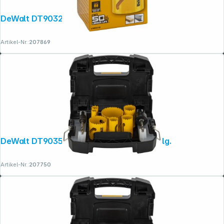
DeWalt DT90322-QZ Lochsäge 57mm
Artikel-Nr.:
207869
DeWalt DT90354-QZ Lochsägen-Set 11-tlg.
Artikel-Nr.:
207750