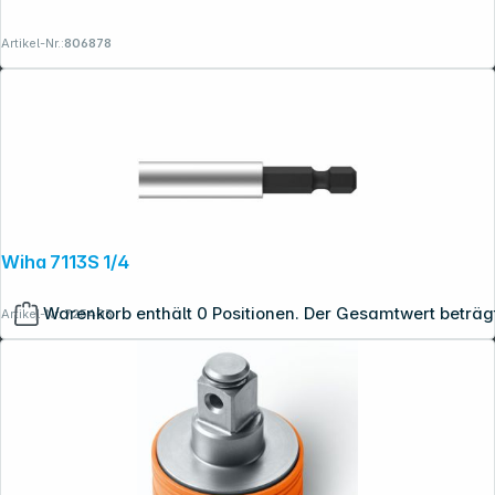
Artikel-Nr.:
806878
Wiha 7113S 1/4
Warenkorb enthält 0 Positionen. Der Gesamtwert beträg
Artikel-Nr.:
725405