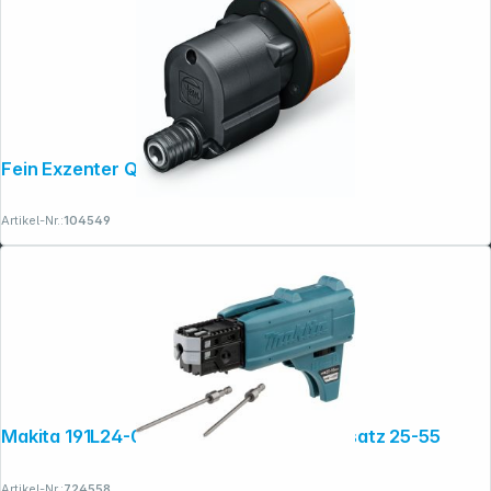
Fein Exzenter QuickIN Zubehör
Artikel-Nr.:
104549
Makita 191L24-0 Magazinschrauben Vorsatz 25-55
Artikel-Nr.:
724558