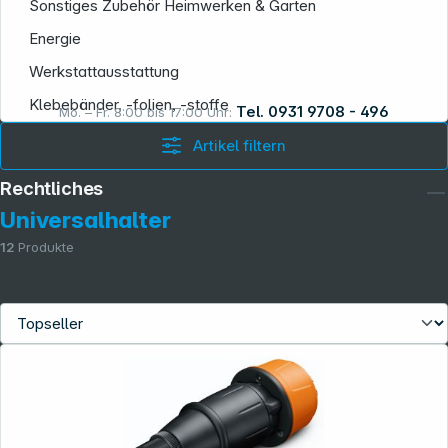
Sonstiges Zubehör Heimwerken & Garten
Energie
Werkstattausstattung
Klebebänder, -folien, -stoffe
Tel. 0931 9708 - 496
Mo. – Fr. 8:00 bis 17:00 Uhr:
Artikel filtern
Rechtliches
Universalhalter
12
Produkte