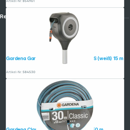
Artikel-Nr.:
854961
Rechtliches
Gardena Garten-Schlauchbox RollUp S (weiß) 15 m
Artikel-Nr.:
584530
Gardena Classic Schlauch 13mm 1/2" 30 m