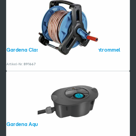
Gardena Classic 50 Set Wandschlauchtrommel
Artikel-Nr.:
891667
Gardena AquaPrecise Ready to Use