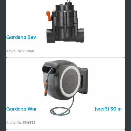
Gardena Bewässerungsventil 24V
Artikel-Nr.:
711860
Gardena Wand-Schlauchbox RollUp L (weiß) 30 m
Artikel-Nr.:
584558