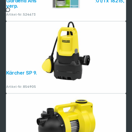
Gardena Anschluss-Satz Inhalt 2 x 18201/1 x 18215,
verp.
Artikel-Nr.:
524673
Kärcher SP 9.500 Dirt
Artikel-Nr.:
854905