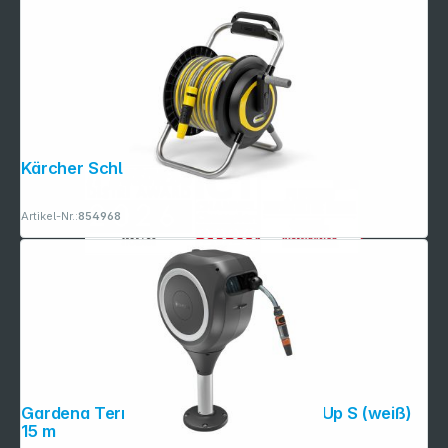
Kärcher Schlauchträger HR 3.20 Set
Artikel-Nr.:
854968
Gardena Terrassen-Schlauchbox RollUp S (weiß)
15 m