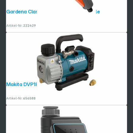
Gardena Classic Multifunktions- pistole
Artikel-Nr.:
222429
Makita DVP180Z Vakuumpumpe
Artikel-Nr.:
656588