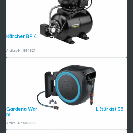
Kärcher BP 4.900 Home
Artikel-Nr.:
854821
Gardena Wand-Schlauchbox RollUp XL (türkis) 35
m
Artikel-Nr.:
585888