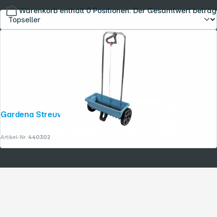
Warenkorb enthält 0 Positionen. Der Gesamtwert beträg
Copyright © 2001 - 2026 dexxIT. Alle Rechte vorbehalten.
Gardena Streuwagen L
Artikel-Nr.:
440302