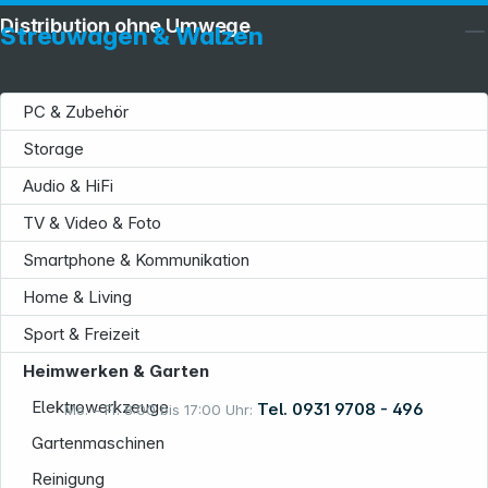
Distribution ohne Umwege
Streuwagen & Walzen
PC & Zubehör
Storage
Service
Audio & HiFi
TV & Video & Foto
Smartphone & Kommunikation
Home & Living
Sport & Freizeit
Informationen
Heimwerken & Garten
Elektrowerkzeuge
Tel. 0931 9708 - 496
Mo. – Fr. 8:00 bis 17:00 Uhr:
Gartenmaschinen
Reinigung