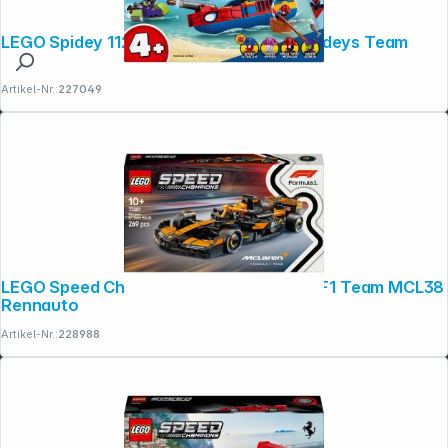
LEGO Spidey 11208 Piratenschiff von Spideys Team
Artikel-Nr.:
227049
LEGO Speed Champions 77251 McLaren F1 Team MCL38
Rennauto
Artikel-Nr.:
228988