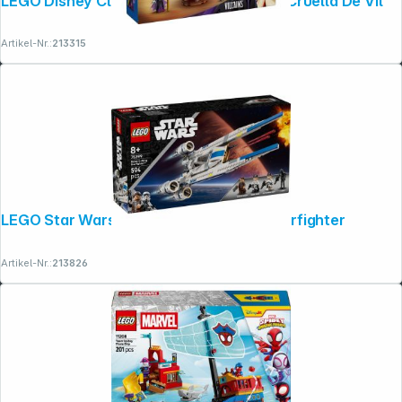
LEGO Disney Classic 43262 Malefiz und Cruella De Vil
Artikel-Nr.:
213315
LEGO Star Wars 75399 Rebel U-Wing Starfighter
Artikel-Nr.:
213826