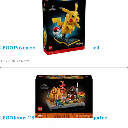
Copyright © 2001 - 2026 dexxIT. Alle Rechte vorbehalten.
LEGO Pokemon 72152 Pikachu und Pokeball
Artikel-Nr.:
264772
LEGO Icons 11372 Herbstlicher Landhausgarten