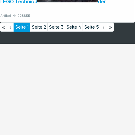
LEGO Technic 42213 Ford Bronco Offroader
Artikel-Nr.:
228855
Seite
1
Seite
2
Seite
3
Seite
4
Seite
5