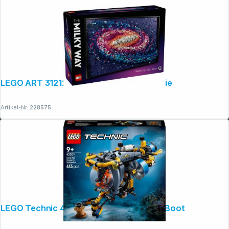
LEGO ART 31212 Die Milchstraßen-Galaxie
Artikel-Nr.:
228575
LEGO Technic 42201 Tiefseeforscher U-Boot