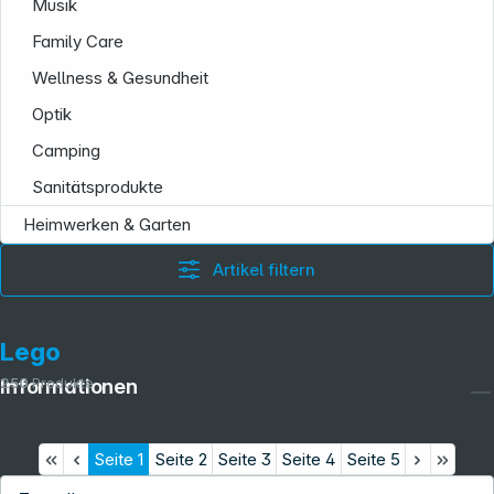
Musik
Family Care
Wellness & Gesundheit
Optik
Camping
Sanitätsprodukte
Heimwerken & Garten
Artikel filtern
Lego
250
Produkte
Informationen
Seite
1
Seite
2
Seite
3
Seite
4
Seite
5