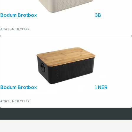
Copyright © 2001 - 2026 dexxIT. Alle Rechte vorbehalten.
Bodum Brotbox P/PANE C/COP 29x19x11 BB
Artikel-Nr.:
879272
Bodum Brotbox P/PANE C/COP 37x24X14 NER
Artikel-Nr.:
879279