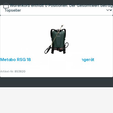
Warenkorb enthält 0 Positionen. Der Gesamtwert beträg
Copyright © 2001 - 2026 dexxIT. Alle Rechte vorbehalten.
Metabo RSG 18 LTX 15 Akku-Rückensprühgerät
Artikel-Nr.:
853820