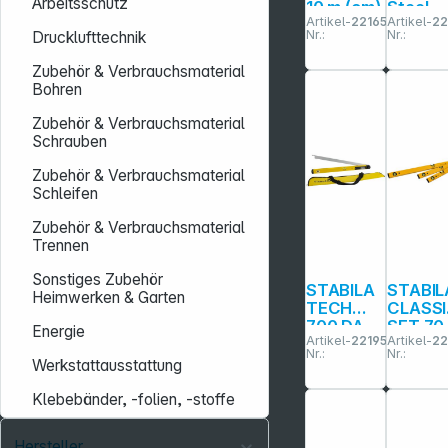
Arbeitsschutz
10 m (cm)
Steel
Artikel-
221659
Artikel-
22
Taschen
Rahme
Nr.:
Nr.:
Drucklufttechnik
bandmaß
andma
30m
Zubehör & Verbrauchsmaterial
Bohren
Zubehör & Verbrauchsmaterial
Schrauben
Zubehör & Verbrauchsmaterial
Schleifen
Zubehör & Verbrauchsmaterial
Trennen
Sonstiges Zubehör
STABILA
STABIL
Heimwerken & Garten
TECH
CLASS
700 DA,
SET 70
Energie
Artikel-
221953
Artikel-
22
80 cm
Wasse
Nr.:
Nr.:
Elektroni
aagen-
Werkstattausstattung
k-
Set
Winkelme
Klebebänder, -folien, -stoffe
sser
Hersteller