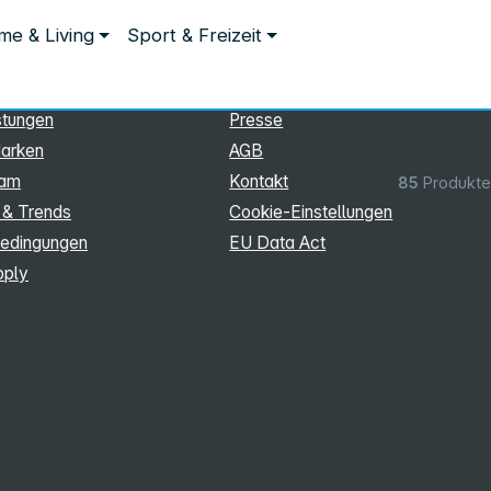
ationen
Rechtliches
e & Living
Sport & Freizeit
hmen
Impressum
Datenschutz
stungen
Presse
arken
AGB
eam
Kontakt
85
Produkte
 & Trends
Cookie‑Einstellungen
edingungen
EU Data Act
pply