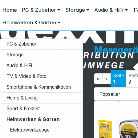
Distribution ohne Umwege
Home
PC & Zubehör
Storage
Audio & HiFi
TV
Heimwerken & Garten
Mess- & Prüfgeräte
Messgeräte
Messgeräte
Heimwerken & Garten
PC & Zubehör
Messgerä
Storage
Audio & HiFi
Seite
Seit
TV & Video & Foto
Service-Hotline:
1
2
Smartphone & Kommunikation
+49 931 9708–496
Home & Living
Mo. - Fr.: 08:00 - 17:00 Uhr
Sport & Freizeit
Heimwerken & Garten
Elektrowerkzeuge