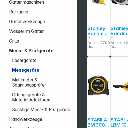
Gartenmaschinen
Reinigung
Gartenwerkzeuge
Stanley
Stanle
Wasser im Garten
Bandmaß
Bandm
Powerloc
Powerl
Grills
Artikel-
270099
Artikel-
6
k Metall
k
Nr.:
Nr.:
3m/12,7m
10m/2
Mess- & Prüfgeräte
m
m
Lasergeräte
Messgeräte
Multimeter &
Spannungsprüfer
Ortungsgeräte &
Materialdetektoren
Sonstige Mess- & Prüfgeräte
Handwerkzeuge
STABILA
STABIL
BM 300,
LBM 10