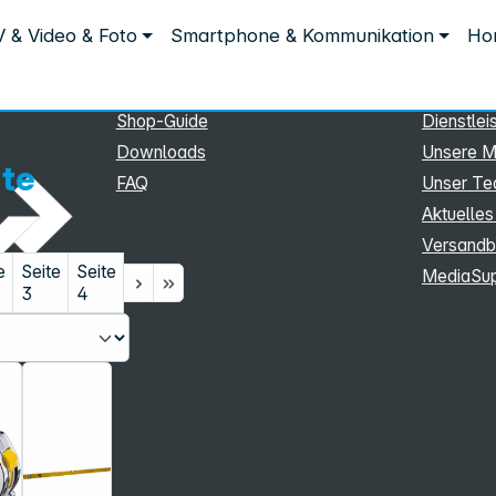
Service
Inform
 & Video & Foto
Smartphone & Kommunikation
Hom
Service
Unterne
eSupport
Sortiment
Shop-Guide
Dienstlei
Downloads
Unsere M
te
FAQ
Unser T
Aktuelles
Versandb
e
Seite
Seite
MediaSu
3
4