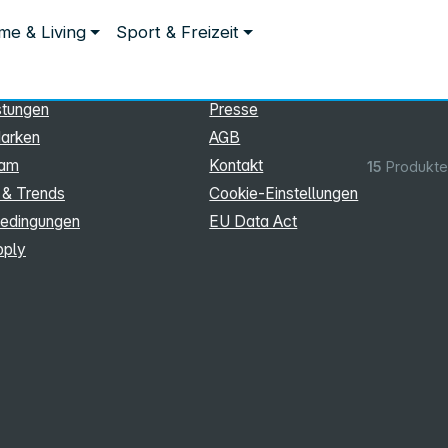
ationen
Rechtliches
e & Living
Sport & Freizeit
hmen
Impressum
Datenschutz
stungen
Presse
arken
AGB
eam
Kontakt
15
Produkte
 & Trends
Cookie‑Einstellungen
edingungen
EU Data Act
pply