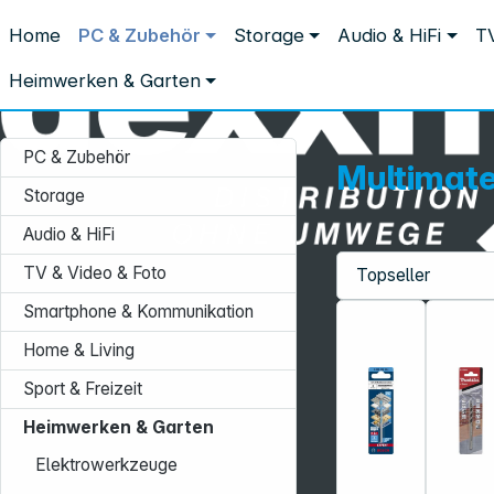
Distribution ohne Umwege
Home
PC & Zubehör
Storage
Audio & HiFi
TV
Heimwerken & Garten
Zubehör & Verbrauchsmaterial Bohren
Multimaterial-Bohrer
Heimwerken & Garten
PC & Zubehör
Multimate
Storage
Audio & HiFi
TV & Video & Foto
Service-Hotline:
Smartphone & Kommunikation
+49 931 9708–496
Home & Living
Mo. - Fr.: 08:00 - 17:00 Uhr
Sport & Freizeit
Heimwerken & Garten
Elektrowerkzeuge