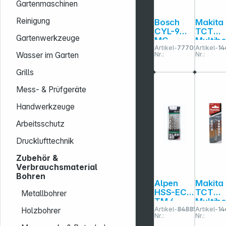
Gartenmaschinen
Reinigung
Bosch
Makita
CYL-9
TCT
Gartenwerkzeuge
MC
Multib
Artikel-
777051
Artikel-
14
Bohrer
er
Wasser im Garten
Nr.:
Nr.:
4x40x75
6x100
mm
Grills
EXPERT
Mess- & Prüfgeräte
Handwerkzeuge
Arbeitsschutz
Drucklufttechnik
Zubehör &
Verbrauchsmaterial
Bohren
Alpen
Makita
HSS-ECo
TCT
Metallbohrer
TM 6
Multib
Artikel-
848850
Artikel-
14
er
Holzbohrer
Nr.:
Nr.:
5x85m