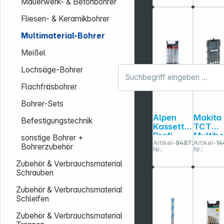
Mauerwerk- & Betonbohrer
Fliesen- & Keramikbohrer
Multimaterial-Bohrer
Meißel
Lochsäge-Bohrer
Flachfräsbohrer
Bohrer-Sets
Alpen
Makita
Befestigungstechnik
Kassette
TCT
Profi
Multib
sonstige Bohrer +
Artikel-
848724
Artikel-
14
Glas ATM
er Set 1/4
Bohrerzubehör
Nr.:
Nr.:
3-289
5tlg
Zubehör & Verbrauchsmaterial
Schrauben
Zubehör & Verbrauchsmaterial
Schleifen
Zubehör & Verbrauchsmaterial