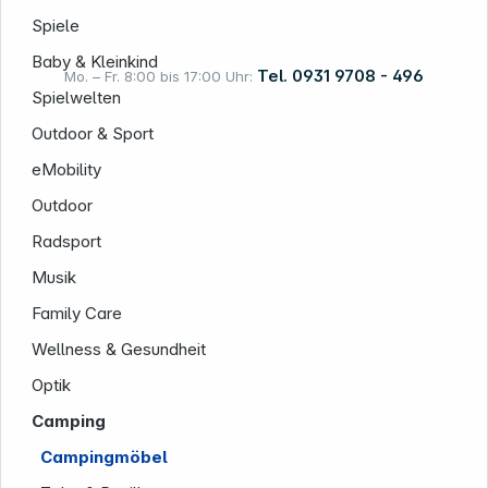
Spiele
Baby & Kleinkind
Tel. 0931 9708 - 496
Mo. – Fr. 8:00 bis 17:00 Uhr:
Spielwelten
Outdoor & Sport
Rechtliches
eMobility
Outdoor
Radsport
Musik
Family Care
Wellness & Gesundheit
Folgen Sie uns auf
Optik
Camping
Campingmöbel