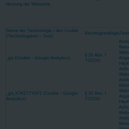
Nutzung der Webseite.
Name der Technologie / des Cookie
Rechtsgrundlage
Zwe
(Technologieart – Tool)
Anal
Benu
Webs
§ 25 Abs. 1
_ga (Cookie - Google Analytics)
Anga
TDDDG
Häufi
Aufr
Webs
Anal
Benu
Webs
_ga_X7KZ77Y0F2 (Cookie - Google
§ 25 Abs. 1
Anga
Analytics)
TDDDG
Häufi
Aufr
Webs
Anal
Benu
Webs