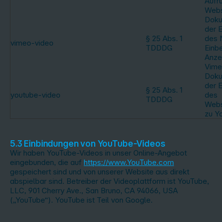
Aufru
Webs
Doku
der E
§ 25 Abs. 1
des 
vimeo-video
TDDDG
Einb
Anze
Vime
Doku
der E
§ 25 Abs. 1
youtube-video
des
TDDDG
Webs
zu Y
5.3 Einbindungen von YouTube-Videos
Wir haben YouTube-Videos in unser Online-Angebot
eingebunden, die auf
https://www.YouTube.com
gespeichert sind und von unserer Website aus direkt
abspielbar sind. Betreiber der Videoplattform ist YouTube,
LLC, 901 Cherry Ave., San Bruno, CA 94066, USA
(„YouTube“). YouTube ist Teil von Google.