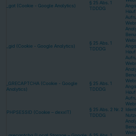
§ 25 Abs. 1
_gat (Cookie - Google Analytics)
Anga
TDDDG
Häufi
Aufr
Webs
Anal
Benu
Webs
§ 25 Abs. 1
_gid (Cookie - Google Analytics)
Anga
TDDDG
Häufi
Aufr
Webs
Anal
Benu
Webs
_GRECAPTCHA (Cookie - Google
§ 25 Abs. 1
Anga
Analytics)
TDDDG
Häufi
Aufru
Webs
§ 25 Abs. 2 Nr. 2
Ident
PHPSESSID (Cookie – dexxIT)
TDDDG
Nutz
Anal
Benu
Webs
_grecaptcha (Local Storage – Google
§ 25 Abs. 1