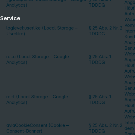
Anga
Analytics)
TDDDG
Häufi
Aufru
Service
Webs
Komm
loglevel:userlike (Local Storage –
§ 25 Abs. 2 Nr. 2
Inte
Userlike)
TDDDG
Kund
Anal
Benu
Webs
rc::a (Local Storage – Google
§ 25 Abs. 1
Anga
Analytics)
TDDDG
Häufi
Aufru
Webs
Anal
Benu
Webs
rc::f (Local Storage – Google
§ 25 Abs. 1
Anga
Analytics)
TDDDG
Häufi
Aufru
Webs
Inter
aviaCookieConsent (Cookie –
§ 25 Abs. 2 Nr. 2
dem 
Consent-Banner)
TDDDG
Bann