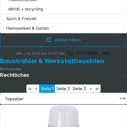
abfall + recycling
Sport & Freizeit
Heimwerken & Garten
Artikel filtern
Tel. 0931 9708 - 496
Mo. – Fr. 8:00 bis 17:00 Uhr:
Baustrahler & Werkstattleuchten
54
Produkte
Rechtliches
Seite
1
Seite
2
Seite
3