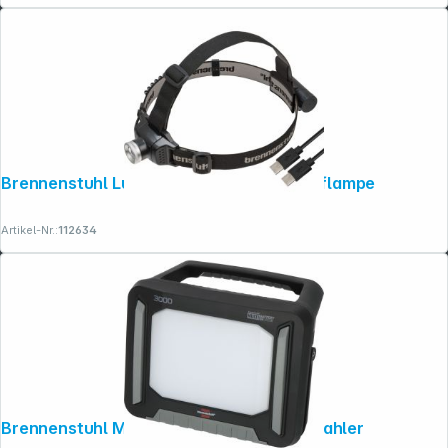
Brennenstuhl LuxPremium LED Akku Kopflampe
Artikel-Nr.:
112634
Brennenstuhl Multi Battery LED Akku Strahler