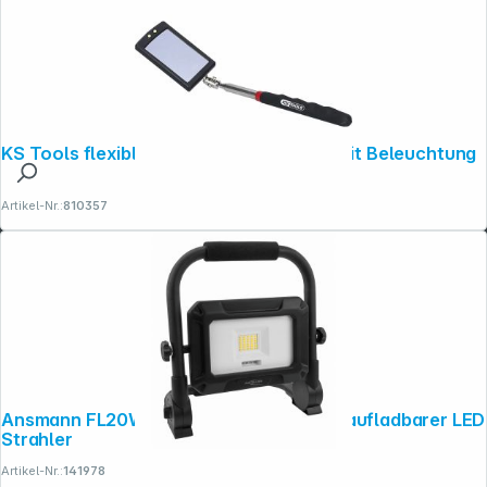
KS Tools flexibler Inspektions- spiegel mit Beleuchtung
Artikel-Nr.:
810357
Ansmann FL20W-R 20W/2000lm wiederaufladbarer LED
Strahler
Artikel-Nr.:
141978