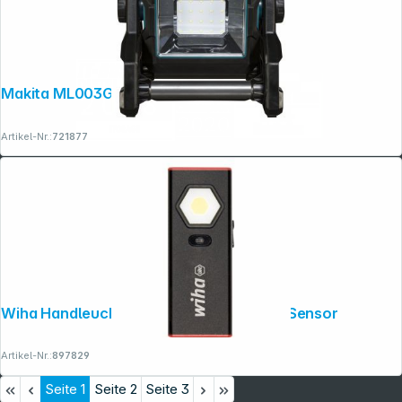
Makita ML003G Akku-Lampe
Artikel-Nr.:
721877
Wiha Handleuchte 1.200 lm mit On -/Off-Sensor
Artikel-Nr.:
897829
Seite
1
Seite
2
Seite
3