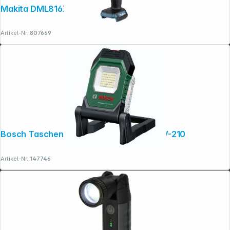
Makita DML816X Akku-Lampe DML816
Artikel-Nr.:
807669
Bosch Taschenlampe Universal Light 18V-210
Artikel-Nr.:
147746