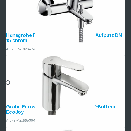
Hansgrohe Focus EH-Wannenmischer Aufputz DN
15 chrom
Artikel-Nr.:
873476
Grohe Eurostyle Cosmopolitan EH-WT-Batterie
EcoJoy
Artikel-Nr.:
856354