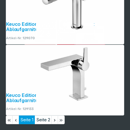
Keuco Edition 400 EH-WT-Mischer mit
Ablaufgarnitur, chrom
Artikel-Nr.:
129070
Keuco Edition 11 EH-WT-Mischer mit
Ablaufgarnitur 1 1/4, chrom
Artikel-Nr.:
129133
Seite
1
Seite
2