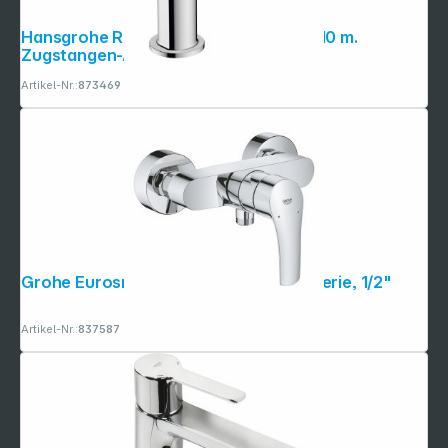
Hansgrohe Rebris S EH-WT-Mischer 110 m.
Zugstangen-Ablaufgarnitur
Artikel-Nr.:
873469
Grohe Eurosmart Einhand-Brausebatterie, 1/2"
Artikel-Nr.:
837587