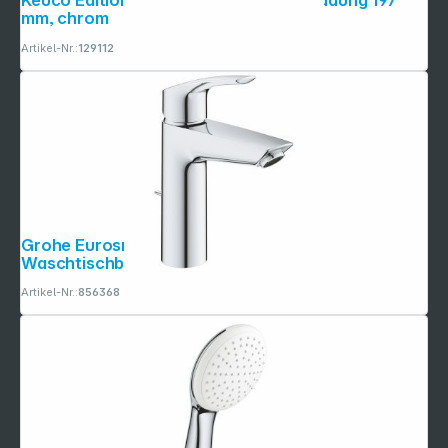
Keuco Edition 11 UP-WT-Mischer Ausladung 197
mm, chrom
Artikel-Nr.:
129112
Grohe Eurosmart M-Size Einhand-
Waschtischbatterie, 1/2"
Artikel-Nr.:
856368
Copyright © 2001 - 2026 dexxIT. Alle Rechte vorbehalten.