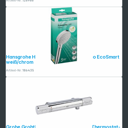
Artikel-Nr.:
128986
Hansgrohe Handbrause Crometta Vario EcoSmart
weiß/chrom
Artikel-Nr.:
186435
Grohe Grohtherm 1000 Performance Thermostat-