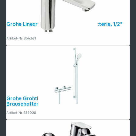
Grohe Lineare Einhand-Waschtischbatterie, 1/2"
Artikel-Nr.:
856361
Grohe Grohtherm 800 Thermostat-
Brausebatterie 1/2" mit Brause
Artikel-Nr.:
129028