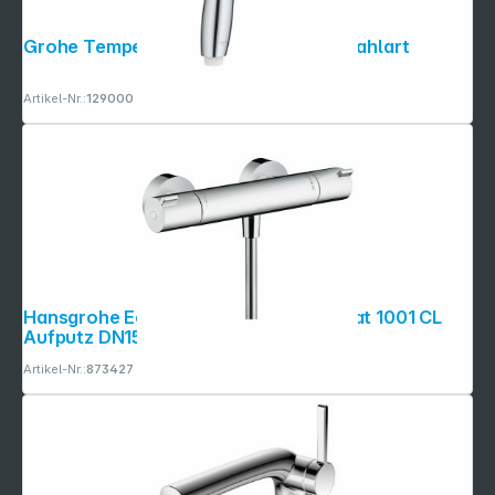
Grohe Tempesta 110 Handbrause 1 Strahlart
Artikel-Nr.:
129000
Hansgrohe Ecostat Brausethermo- stat 1001 CL
Aufputz DN15 chrom
Artikel-Nr.:
873427