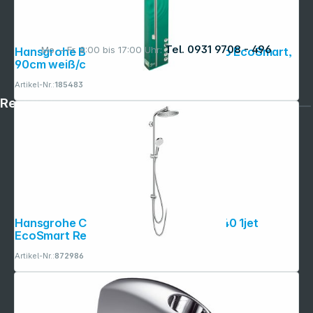
Tel. 0931 9708 - 496
Mo. – Fr. 8:00 bis 17:00 Uhr:
Hansgrohe Brausenset Crometta Vario EcoSmart,
90cm weiß/chrom
Artikel-Nr.:
185483
Rechtliches
Hansgrohe Crometta S Showerpipe 240 1jet
EcoSmart Reno chrom
Artikel-Nr.:
872986