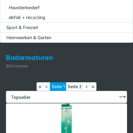
Haustierbedarf
abfall + recycling
Sport & Freizeit
Heimwerken & Garten
Badarmaturen
33
Produkte
Seite
1
Seite
2