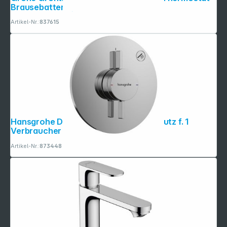
Brausebatterie, 1/2"
Artikel-Nr.:
837615
Hansgrohe DuoTurn S Mischer Unterputz f. 1
Verbraucher chrom
Artikel-Nr.:
873448