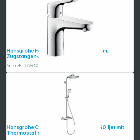
Hansgrohe Focus EH-WT-Mischer 100 m.
Zugstangen-Ablaufgarnitur
Artikel-Nr.:
873462
Hansgrohe Crometta S Showerpipe 240 1jet mit
Thermostat chrom