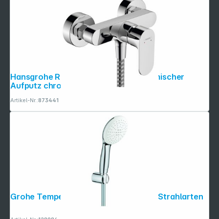
Hansgrohe Rebris S Einhebel- Brausemischer
Aufputz chrom
Artikel-Nr.:
873441
Grohe Tempesta 110 Wandhalterset 2 Strahlarten