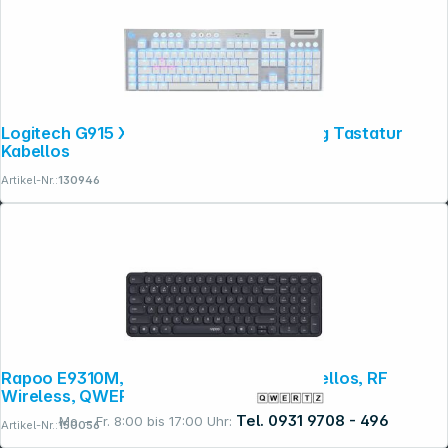
Logitech G915 X Lightspeed Weiß Gaming Tastatur
Kabellos
Artikel-Nr.:
130946
Rapoo E9310M, Volle Größe (100%) Kabellos, RF
Wireless, QWERTZ
Tel. 0931 9708 - 496
Mo. – Fr. 8:00 bis 17:00 Uhr:
Artikel-Nr.:
150056