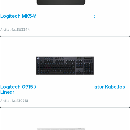
Logitech MK545 Kabelloses Tastatur Set
Artikel-Nr.:
503344
Logitech G915 X Lightspeed Gaming Tastatur Kabellos
Linear
Artikel-Nr.:
130918