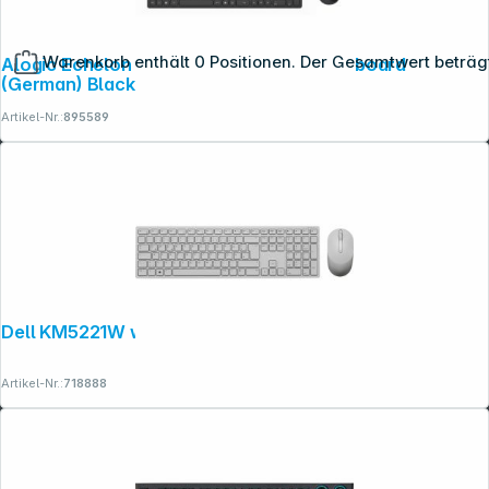
Warenkorb enthält 0 Positionen. Der Gesamtwert beträg
Alogic Echelon BT Wireless Mouse + Keyboard
(German) Black
Artikel-Nr.:
895589
Dell KM5221W white
Artikel-Nr.:
718888
Copyright © 2001 - 2026 dexxIT. Alle Rechte vorbehalten.