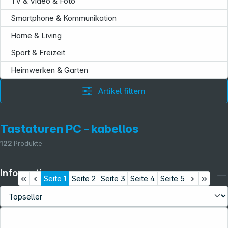
TV & Video & Foto
Smartphone & Kommunikation
Home & Living
Sport & Freizeit
Heimwerken & Garten
Artikel filtern
Tastaturen PC - kabellos
122
Produkte
Informationen
Seite
1
Seite
2
Seite
3
Seite
4
Seite
5