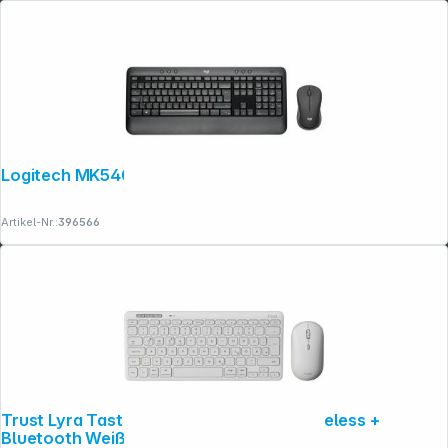
Rechtliches
Logitech MK540 Advanced
Artikel-Nr.:
396566
Trust Lyra Tastatur und Maus Set RF Wireless +
Bluetooth Weiß