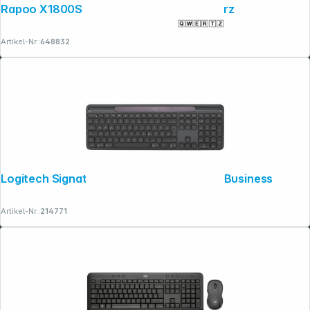
Rapoo X1800S Deskset Kabellos, Schwarz
Artikel-Nr.:
648832
Logitech Signature Slim Solar+ K980 for Business
Artikel-Nr.:
214771