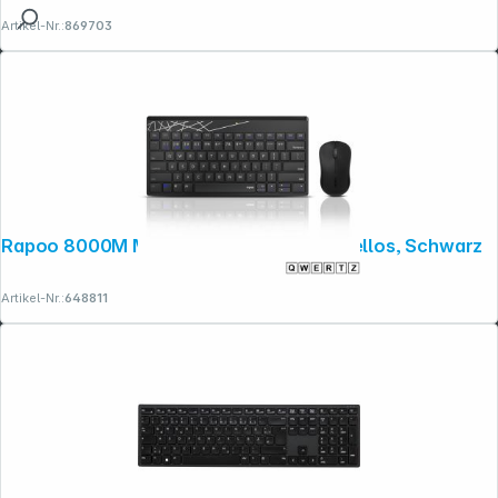
Artikel-Nr.:
869703
Rapoo 8000M Multi-Mode-Deskset Kabellos, Schwarz
Artikel-Nr.:
648811