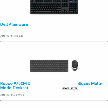
Dell Alienware Tri-Mode AW920K
Artikel-Nr.:
183523
Rapoo 9750M Dunkelgrau QWERTZ Kabelloses Multi-
Mode-Deskset
Artikel-Nr.:
789973