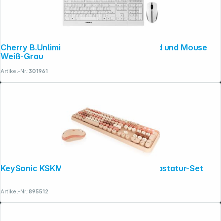
Cherry B.Unlimited 3.0 Desktop Keyboard und Mouse
Weiß-Grau
Artikel-Nr.:
301961
KeySonic KSKM-8200M-RF (DE) Maus-Tastatur-Set
Artikel-Nr.:
895512