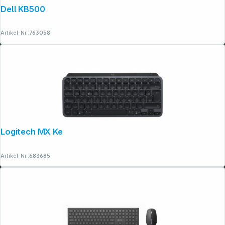
Dell KB500
Artikel-Nr.:
763058
Logitech MX Keys Mini graphite
Artikel-Nr.:
683685