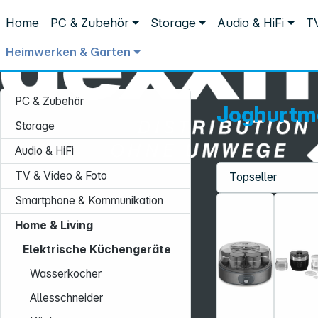
Distribution ohne Umwege
Home
PC & Zubehör
Storage
Audio & HiFi
TV
Home & Living
Elektrische Küchengeräte
Joghurtmaker
Joghurtmaker
Heimwerken & Garten
PC & Zubehör
Joghurtm
Storage
Audio & HiFi
TV & Video & Foto
Service-Hotline:
Smartphone & Kommunikation
+49 931 9708–496
Home & Living
Mo. - Fr.: 08:00 - 17:00 Uhr
Elektrische Küchengeräte
Wasserkocher
Allesschneider