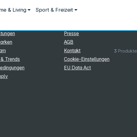
ationen
Rechtliches
e & Living
Sport & Freizeit
hmen
Impressum
Datenschutz
stungen
Presse
arken
AGB
eam
Kontakt
3
Produkte
 & Trends
Cookie‑Einstellungen
edingungen
EU Data Act
pply