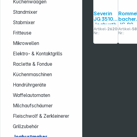
Küchenwaagen
Standmixer
Severin
Romme
JG 3510
bacher
Stabmixer
Joghurtb
JG 80
Artikel-
262000
Artikel-
58
ereiter
Fritteuse
Nr.:
Nr.:
Mikrowellen
Elektro- & Kontaktgrills
Raclette & Fondue
Küchenmaschinen
Handrührgeräte
Waffelautomaten
Milchaufschäumer
Fleischwolf & Zerkleinerer
Grillzubehör
Joghurtmaker