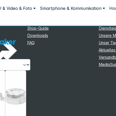
Service
Inform
 & Video & Foto
Smartphone & Kommunikation
Hom
Service
Unterne
eSupport
Sortiment
Shop-Guide
Dienstlei
Downloads
Unsere M
aker
FAQ
Unser T
Aktuelles
Versandb
MediaSu