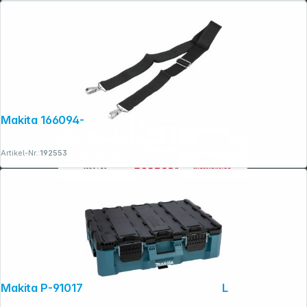
Makita 166094-6 Schultergurt
Artikel-Nr.:
192553
Makita P-91017 MAKTRAK Werkzeugbox L