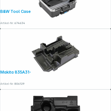
B&W Tool Case ABS.360.PT go pocket
Artikel-Nr.:
674634
Makita 835A31-4 Tiefziehteil f. MAKPAC
Artikel-Nr.:
806129