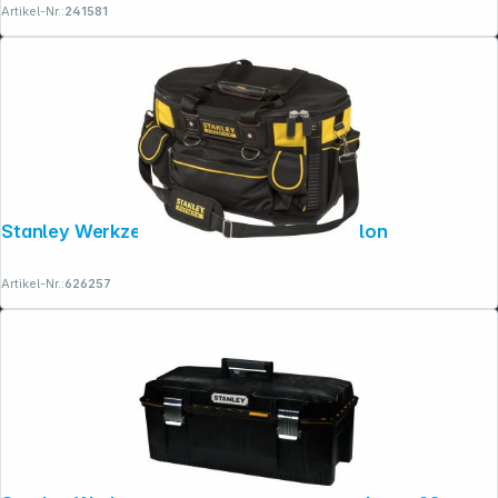
Artikel-Nr.:
241581
Rechtliches
Stanley Werkzeugtasche FatMax Pro Nylon
Artikel-Nr.:
626257