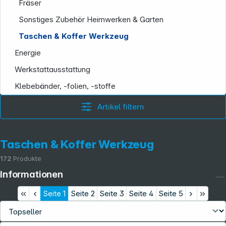
Fräser
Sonstiges Zubehör Heimwerken & Garten
Taschen & Koffer Werkzeug
Energie
Werkstattausstattung
Klebebänder, -folien, -stoffe
Artikel filtern
Taschen & Koffer Werkzeug
172
Produkte
Informationen
Seite
1
Seite
2
Seite
3
Seite
4
Seite
5