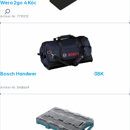
Wera 2go 4 Köcher
Artikel-Nr.:
779312
Bosch Handwerkertasche groß 1600A003BK
Artikel-Nr.:
548669