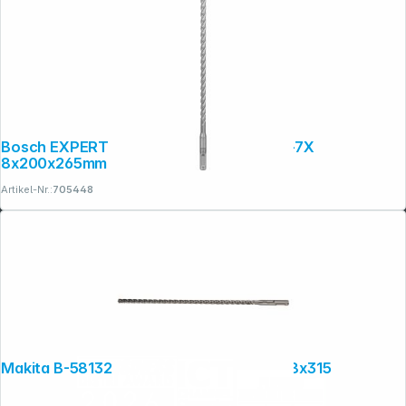
Bosch EXPERT Hammerbohrer SDS plus-7X
8x200x265mm
Artikel-Nr.:
705448
Makita B-58132 NEMESIS2 SDS+ Bohrer 8x315