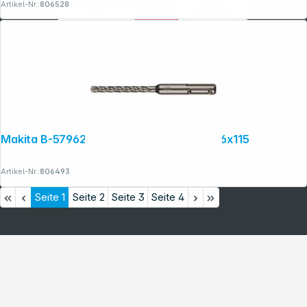
Artikel-Nr.:
806528
Makita B-57962 NEMESIS2 SDS+ Bohrer 6x115
Artikel-Nr.:
806493
Seite
1
Seite
2
Seite
3
Seite
4