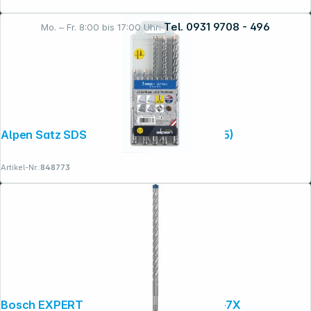
Tel. 0931 9708 - 496
Mo. – Fr. 8:00 bis 17:00 Uhr:
Rechtliches
Alpen Satz SDS+ FORCE X MB 5 (805+815)
Artikel-Nr.:
848773
Bosch EXPERT Hammerbohrer SDS plus-7X