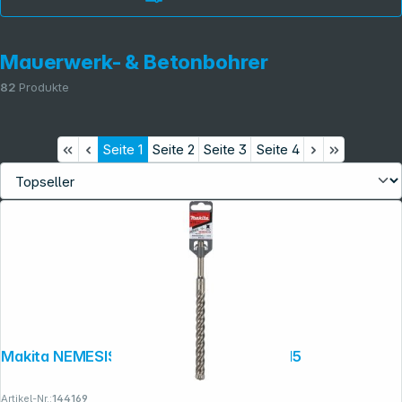
Mauerwerk- & Betonbohrer
82
Produkte
Seite
1
Seite
2
Seite
3
Seite
4
Makita NEMESISII SDS-PLUSBohrer 16x215
Artikel-Nr.:
144169