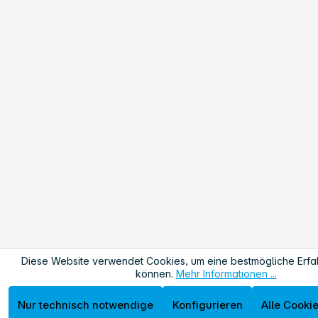
Diese Website verwendet Cookies, um eine bestmögliche Erfa
können.
Mehr Informationen ...
Nur technisch notwendige
Konfigurieren
Alle Cooki