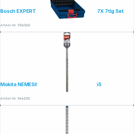
Bosch EXPERT Hammerbohrer SDS plus-7X 7tlg Set
Artikel-Nr.:
706365
Makita NEMESISII SDS-PLUSBohrer 12x265
Artikel-Nr.:
144225