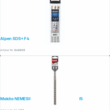
Alpen SDS+ F4 Box 3 tlg. 5-6-8x1 60
Artikel-Nr.:
848808
Makita NEMESISII SDS-PLUSBohrer 14x215