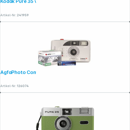
Kodak Pure 35 violett
Artikel-Nr.:
241959
AgfaPhoto Compact Set FF
Artikel-Nr.:
126074