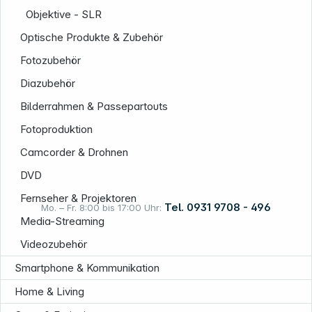
Objektive - SLR
Optische Produkte & Zubehör
Fotozubehör
Informationen
Diazubehör
Bilderrahmen & Passepartouts
Fotoproduktion
Camcorder & Drohnen
DVD
Fernseher & Projektoren
Tel. 0931 9708 - 496
Mo. – Fr. 8:00 bis 17:00 Uhr:
Media-Streaming
Videozubehör
Rechtliches
Smartphone & Kommunikation
Home & Living