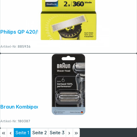
Philips QP 420/50
Artikel-Nr.:
885936
Braun Kombipack 64B
Artikel-Nr.:
180387
Seite
1
Seite
2
Seite
3