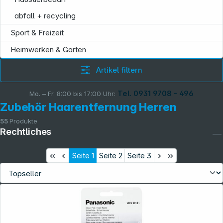
abfall + recycling
Sport & Freizeit
Heimwerken & Garten
Artikel filtern
Tel. 0931 9708 - 496
Mo. – Fr. 8:00 bis 17:00 Uhr:
Zubehör Haarentfernung Herren
55
Produkte
Rechtliches
Seite
1
Seite
2
Seite
3