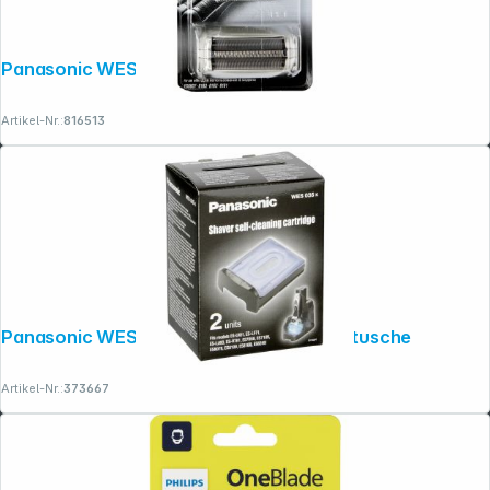
Panasonic WES 9011 Y1361
Artikel-Nr.:
816513
Panasonic WES 035 K503 Reinigungskartusche
Artikel-Nr.:
373667