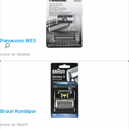
Panasonic WES 9012 Y1361
Artikel-Nr.:
334040
Braun Kombipack 31S
Artikel-Nr.:
196231