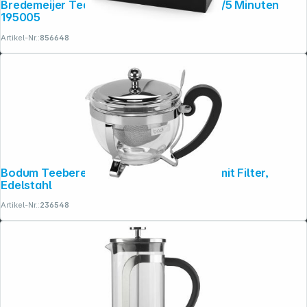
Bredemeijer Teatimer 3fach schwarz 2/3/5 Minuten
195005
Artikel-Nr.:
856648
Bodum Teebereiter Chambord 0,5 Liter, mit Filter,
Edelstahl
Artikel-Nr.:
236548
Copyright © 2001 - 2026 dexxIT. Alle Rechte vorbehalten.