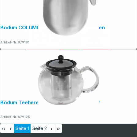
Bodum COLUMBIA Kaffeebereiter 4 Tassen
Artikel-Nr.:
879181
Bodum Teebereiter ASSAM F/INOX 1 Liter
Artikel-Nr.:
879125
Seite
1
Seite
2