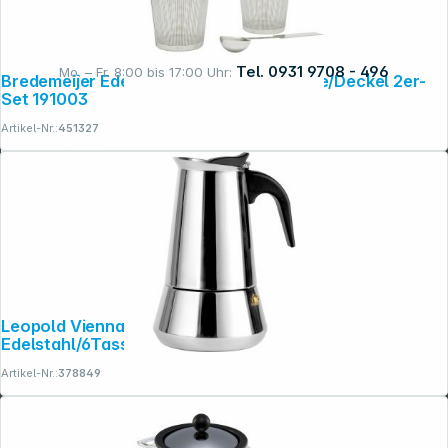
Tel. 0931 9708 - 496
Mo. – Fr. 8:00 bis 17:00 Uhr:
Bredemeijer Edelstahlteefilter mit Ablage/Deckel 2er-
Set 191003
Artikel-Nr.:
451327
Rechtliches
Leopold Vienna Espressokocher Trevi
Edelstahl/6Tassen LV113003
Artikel-Nr.:
378849