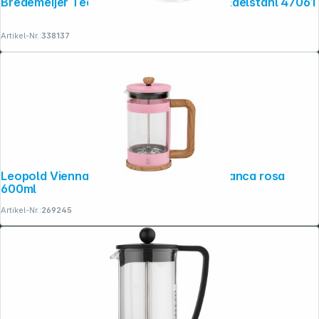
Bredemeijer Tee-Dauerfilter 89x114x78 Edelstahl 47061
Artikel-Nr.:
338137
Leopold Vienna Kaffee- & Teebereiter Franca rosa
600ml
Artikel-Nr.:
269245