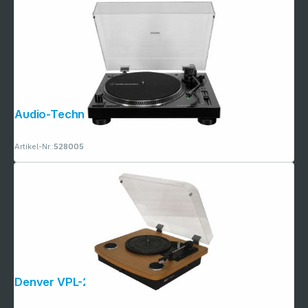
Audio-Technica AT-LP120X schwarz
Artikel-Nr.:
528005
Denver VPL-230LW