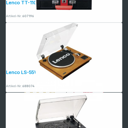
Lenco TT-110 schwarz/rot
Artikel-Nr.:
607196
Lenco LS-55WA Walnuss
Artikel-Nr.:
688074