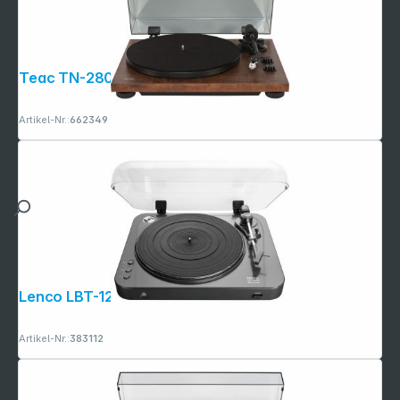
Teac TN-280BT-A3 walnuss
Artikel-Nr.:
662349
Lenco LBT-120 schwarz
Artikel-Nr.:
383112