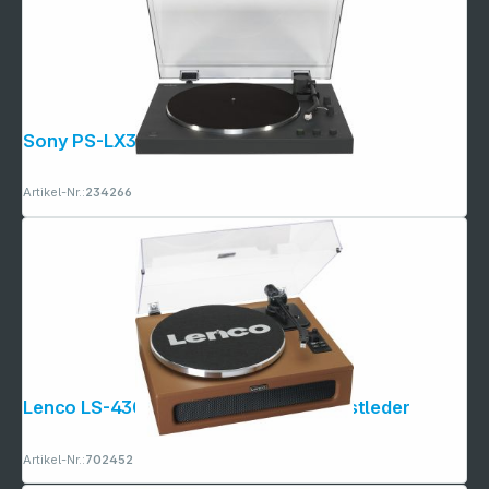
Sony PS-LX3BT schwarz
Artikel-Nr.:
234266
Lenco LS-430BN Holzgehäuse m. Kunstleder
Artikel-Nr.:
702452