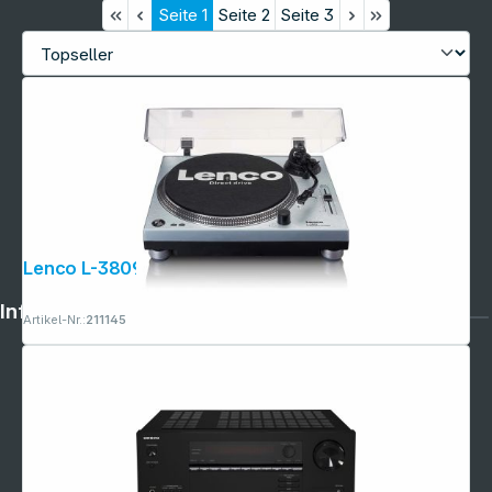
Seite
1
Seite
2
Seite
3
Lenco L-3809ME silber
Informationen
Artikel-Nr.:
211145