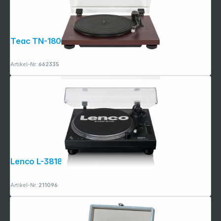
Teac TN-180BT-A3 kirsche
Artikel-Nr.:
662335
Lenco L-3818BK schwarz
Artikel-Nr.:
211096