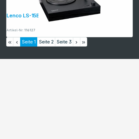
Lenco LS-15BK schwarz
Artikel-Nr.:
116127
Seite
1
Seite
2
Seite
3