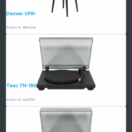
Denver VPR-250
Artikel-Nr.:
804246
Teac TN-180BT-A3 schwarz
Artikel-Nr.:
662314