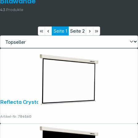
Bildwände
43
Produkte
Seite
1
Seite
2
Reflecta Crystal-Line Rollo lux 180x180
Artikel-Nr.:
784560