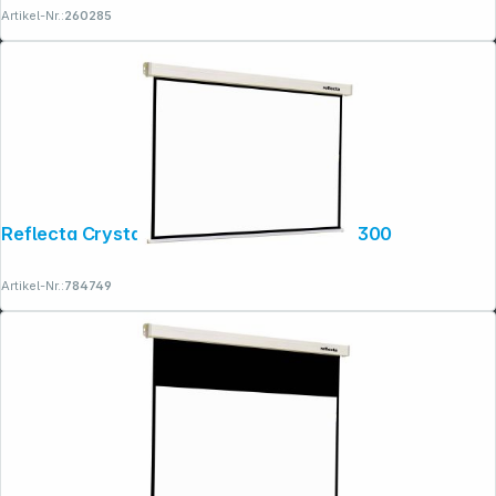
Artikel-Nr.:
260285
Reflecta Crystal-Line Motor RC lux 300x300
Artikel-Nr.:
784749