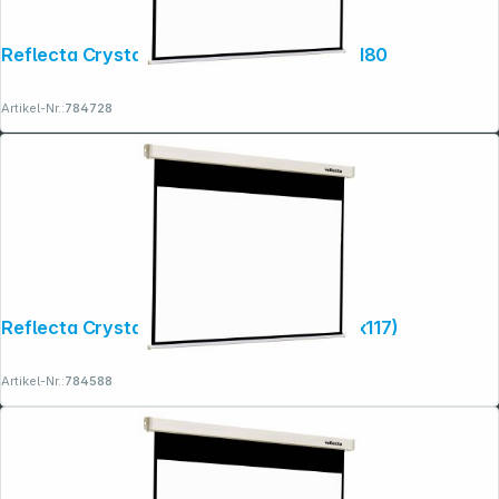
Reflecta Crystal-Line Motor RC lux 180x180
Artikel-Nr.:
784728
Reflecta Crystal-Line Rollo 160x129 (156x117)
Artikel-Nr.:
784588