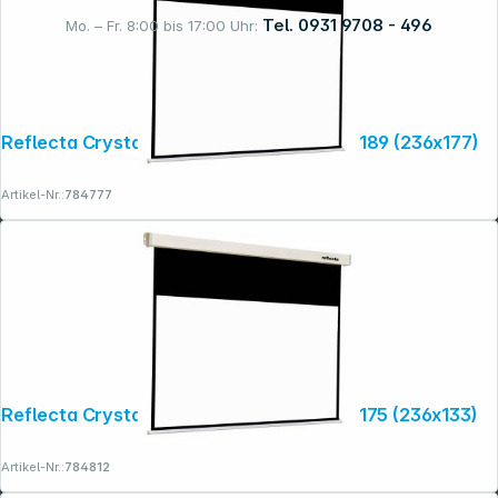
Tel. 0931 9708 - 496
Mo. – Fr. 8:00 bis 17:00 Uhr:
Rechtliches
Reflecta Crystal-Line Motor RC lux 240x189 (236x177)
Artikel-Nr.:
784777
Reflecta Crystal-Line Motor RC lux 240x175 (236x133)
Artikel-Nr.:
784812