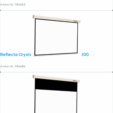
Artikel-Nr.:
784553
Reflecta Crystal-Line Rollo Softlift 200x200
Artikel-Nr.:
784686