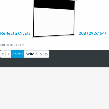
Reflecta Crystal-Line Motor RC lux 300x208 (292x164)
Artikel-Nr.:
784819
Seite
1
Seite
2