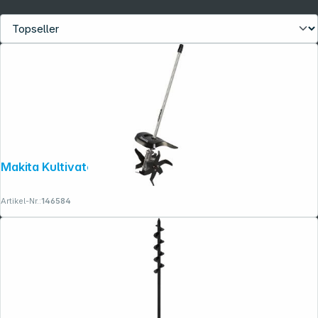
Makita Kultivatoraufsatz KR401MP
Artikel-Nr.:
146584