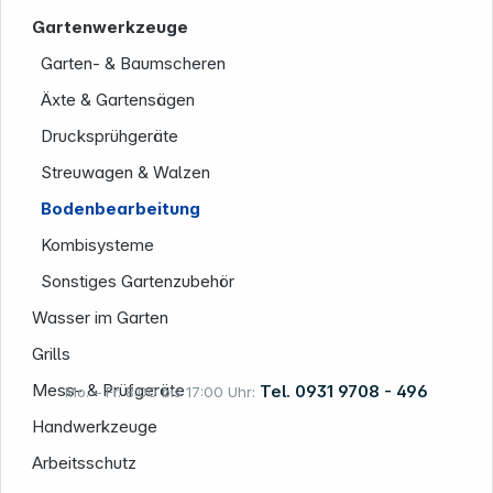
Gartenwerkzeuge
Garten- & Baumscheren
Äxte & Gartensägen
Drucksprühgeräte
Informationen
Streuwagen & Walzen
Bodenbearbeitung
Kombisysteme
Sonstiges Gartenzubehör
Wasser im Garten
Grills
Mess- & Prüfgeräte
Tel. 0931 9708 - 496
Mo. – Fr. 8:00 bis 17:00 Uhr:
Handwerkzeuge
Arbeitsschutz
Rechtliches