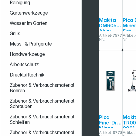
Reinigung
Gartenwerkzeuge
Makita
Pica
Wasser im Garten
DMR056
Mine
Akku-
Set
Grills
Artikel-
757745
Artikel
Radio mit
Spezi
Nr.:
Nr.:
Laterne
SB
Mess- & Prüfgeräte
Handwerkzeuge
Arbeitsschutz
Drucklufttechnik
Zubehör & Verbrauchsmaterial
Bohren
Zubehör & Verbrauchsmaterial
Schrauben
Zubehör & Verbrauchsmaterial
Pica
Maki
Schleifen
Fine-Dry
TR00
Minen-
0001
Zubehör & Verbrauchsmaterial
Artikel-
877837
Artikel
Set weiß
MAK