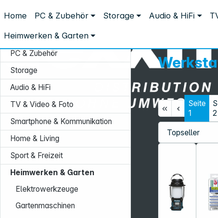
Distribution ohne Umwege
Home
PC & Zubehör
Storage
Audio & HiFi
TV
Heimwerken & Garten
Werkstattausstattung
Heimwerken & Garten
PC & Zubehör
Werksta
Storage
Audio & HiFi
Seite
S
TV & Video & Foto
1
2
Smartphone & Kommunikation
Service-Hotline:
Home & Living
+49 931 9708–496
Sport & Freizeit
Mo. - Fr.: 08:00 - 17:00 Uhr
Heimwerken & Garten
Elektrowerkzeuge
Gartenmaschinen