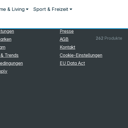
ationen
Rechtliches
e & Living
Sport & Freizeit
hmen
Impressum
Datenschutz
stungen
Presse
262
Produkte
arken
AGB
eam
Kontakt
 & Trends
Cookie‑Einstellungen
edingungen
EU Data Act
pply