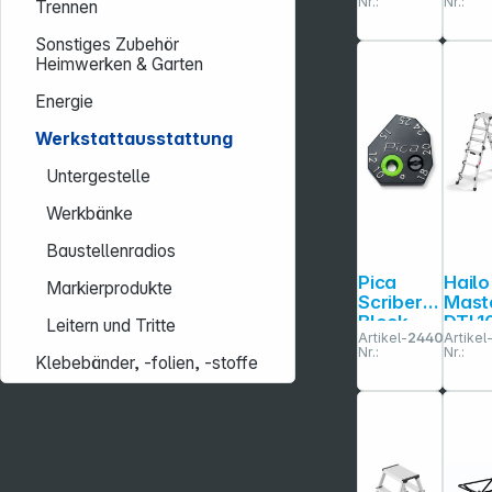
Nr.:
Nr.:
Trennen
- SB
Troll
Sonstiges Zubehör
Heimwerken & Garten
Energie
Werkstattausstattung
Untergestelle
Werkbänke
Baustellenradios
Pica
Hailo
Markierprodukte
Scriber
Mast
Block
DTL10
Leitern und Tritte
Artikel-
244052
Artikel
x 4 - 
Nr.:
Nr.:
Stuf
Klebebänder, -folien, -stoffe