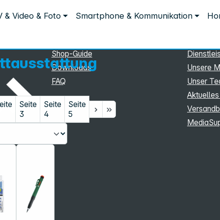
Service
Inform
 & Video & Foto
Smartphone & Kommunikation
Hom
Service
Unterne
eSupport
Sortiment
Shop-Guide
Dienstlei
ttausstattung
Downloads
Unsere M
FAQ
Unser T
Aktuelles
eite
Seite
Seite
Seite
Versandb
3
4
5
MediaSu