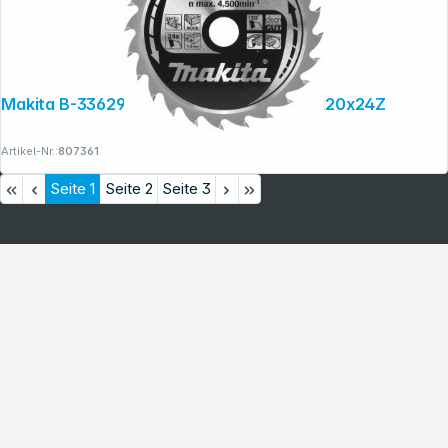
Makita B-33629 SPECIALIZED Sägeb.136x20x24Z
Artikel-Nr.:
807361
Seite
1
Seite
2
Seite
3