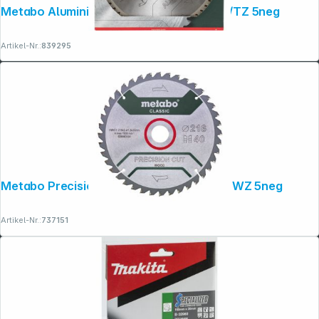
Metabo AluminiumCutProf 216x30 5 8FZ/TZ 5neg
Artikel-Nr.:
839295
Metabo PrecisionCutClassic 216x 30, 40 WZ 5neg
Artikel-Nr.:
737151