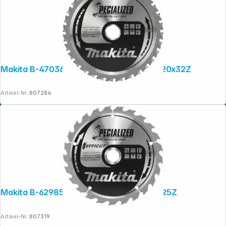
Makita B-47036 Sägeblatt f. Metall 150x20x32Z
Artikel-Nr.:
807284
Folgen Sie uns auf
Makita B-62985 EFFICUT Sägeb.165x20x25Z
Artikel-Nr.:
807319