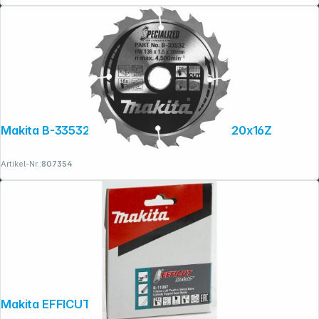
Makita B-33532 SPECIALIZED Sägeb.136x20x16Z
Artikel-Nr.:
807354
Makita EFFICUT Sägeb.110x34x24Z