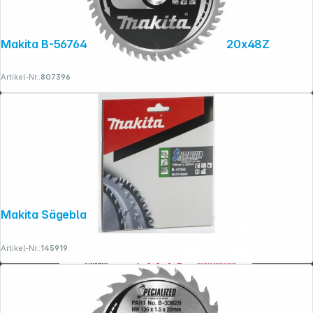
Makita B-56764 SPECIALIZED Sägeb.165x20x48Z
Artikel-Nr.:
807396
Makita Sägeblatt f. INOX 150x20x60Z
Artikel-Nr.:
145919