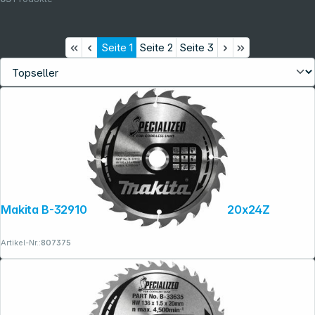
Seite
1
Seite
2
Seite
3
Makita B-32910 SPECIALIZED Sägeb.165x20x24Z
Artikel-Nr.:
807375