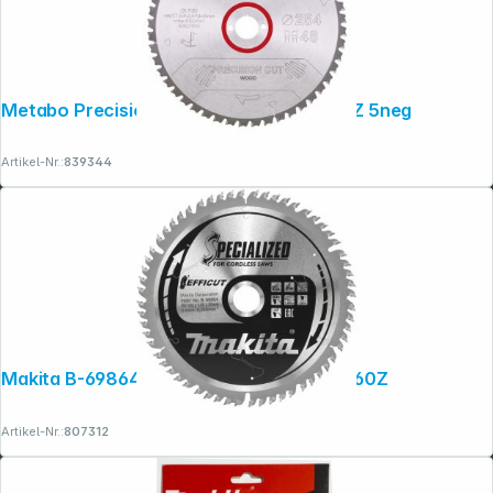
Metabo PrecisionCutProf 254x30, 48 WZ 5neg
Artikel-Nr.:
839344
Makita B-69864 EFFICUT Sägeb.165x20x60Z
Artikel-Nr.:
807312