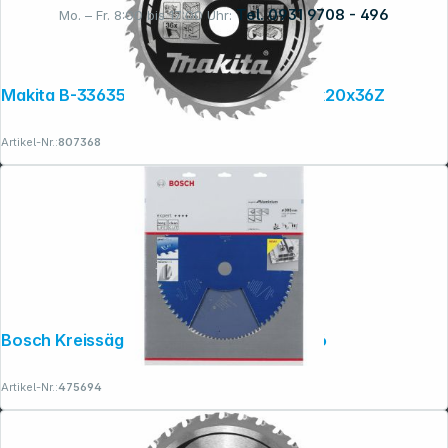
Tel. 0931 9708 - 496
Mo. – Fr. 8:00 bis 17:00 Uhr:
Rechtliches
Makita B-33635 SPECIALIZED Sägeb.136x20x36Z
Artikel-Nr.:
807368
Bosch Kreissägeblatt EX AL B 305x30-96
Artikel-Nr.:
475694