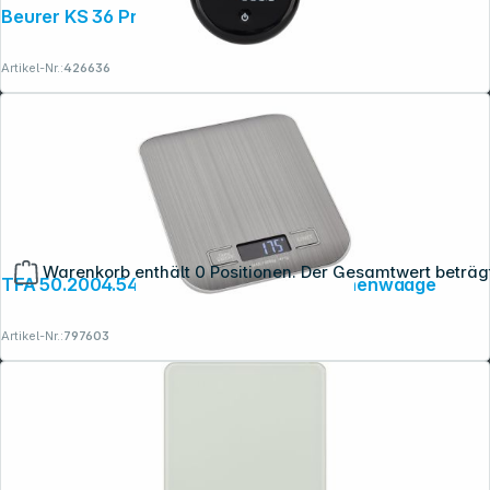
Beurer KS 36 Präzisionswaage
Artikel-Nr.:
426636
Warenkorb enthält 0 Positionen. Der Gesamtwert beträg
TFA 50.2004.54 AMARETTI Digitale Küchenwaage
Artikel-Nr.:
797603