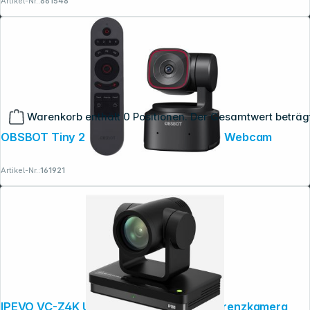
Artikel-Nr.:
861548
Warenkorb enthält 0 Positionen. Der Gesamtwert beträg
OBSBOT Tiny 2 Lite Remote Combo PTZ Webcam
Artikel-Nr.:
161921
Copyright © 2001 - 2026 dexxIT. Alle Rechte vorbehalten.
IPEVO VC-Z4K UHD 4K PTZ Video-Konferenzkamera