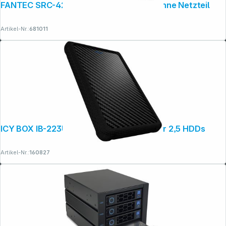
Rechtliches
FANTEC SRC-4240X07 24xSAS&SATA ohne Netzteil
Artikel-Nr.:
681011
ICY BOX IB-223U3a Externes Gehäuse für 2,5 HDDs
Artikel-Nr.:
160827