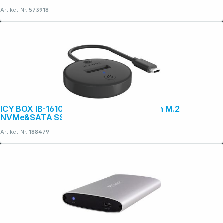
Artikel-Nr.:
573918
ICY BOX IB-1610MCD-C31 DockingStation M.2
NVMe&SATA SSD
Artikel-Nr.:
188479