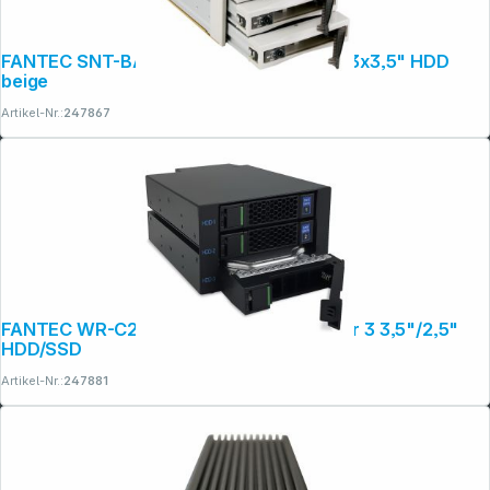
FANTEC SNT-BA2131-2 SATA 2x5,25 für 3x3,5" HDD
beige
Artikel-Nr.:
247867
FANTEC WR-C2131-12G/6G Backplane für 3 3,5"/2,5"
HDD/SSD
Artikel-Nr.:
247881