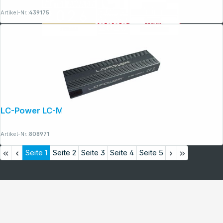
Artikel-Nr.:
439175
LC-Power LC-M2-C-MULTI-3
Artikel-Nr.:
808971
Seite
1
Seite
2
Seite
3
Seite
4
Seite
5