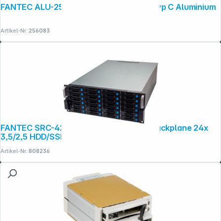
FANTEC ALU-25U31 silber 2,5" USB 3.1 Typ C Aluminium
Artikel-Nr.:
256083
FANTEC SRC-4240X07-6GE Expander Backplane 24x
3,5/2,5 HDD/SSD
Artikel-Nr.:
808236