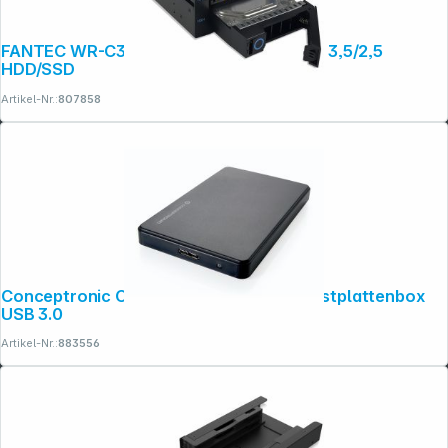
FANTEC WR-C3141-12G Backplane für 4x 3,5/2,5
HDD/SSD
Artikel-Nr.:
807858
Folgen Sie uns auf
Conceptronic CHD2MUSB3B 2,5-Zoll-Festplattenbox
USB 3.0
Artikel-Nr.:
883556