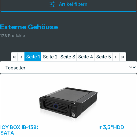
Artikel filtern
Externe Gehäuse
178
Produkte
Seite
1
Seite
2
Seite
3
Seite
4
Seite
5
Informationen
ICY BOX IB-138SK-B-II Wechselrahmen für 3,5"HDD
SATA