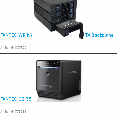
FANTEC WR-NVMeU.2-C3141 U.2/SAS/SATA Backplane
Artikel-Nr.:
807872
FANTEC QB-35U31R
Artikel-Nr.:
773285