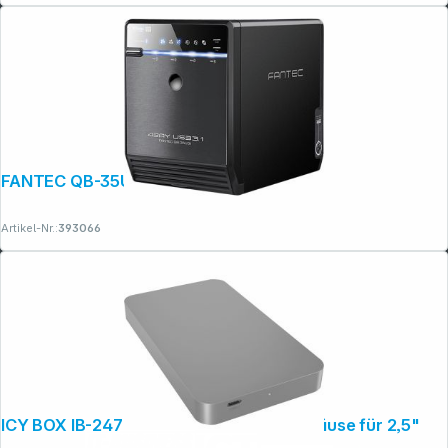
FANTEC QB-35U31 4x3,5" USB 3.1
Artikel-Nr.:
393066
ICY BOX IB-247-C31 USB 3.1 Type-C Gehäuse für 2,5"