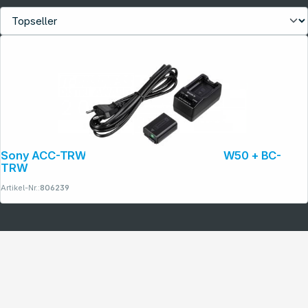
Sony ACC-TRW NEX Zubehörpaket NP-FW50 + BC-
TRW
Artikel-Nr.:
806239