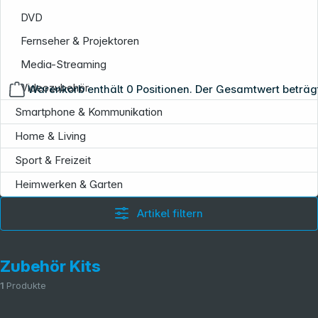
DVD
Fernseher & Projektoren
Media-Streaming
Videozubehör
Warenkorb enthält 0 Positionen. Der Gesamtwert beträg
Smartphone & Kommunikation
Home & Living
Sport & Freizeit
Copyright © 2001 - 2026 dexxIT. Alle Rechte vorbehalten.
Heimwerken & Garten
Artikel filtern
Zubehör Kits
1
Produkte