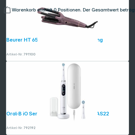
Warenkorb enthält 0 Positionen. Der Gesamtwert beträg
Beurer HT 65 Welleneisen, 4-in-1 Styling
Artikel-Nr.:
791100
Oral-B iO Series 9N White Alabaster JAS22
Artikel-Nr.:
792192
Copyright © 2001 - 2026 dexxIT. Alle Rechte vorbehalten.