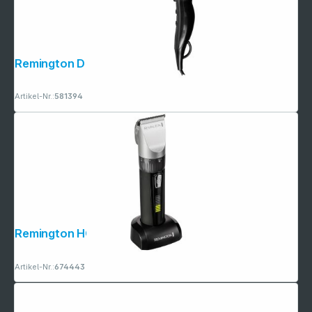
Remington D 5210
Artikel-Nr.:
581394
Remington HC 5810 Genius
Artikel-Nr.:
674443