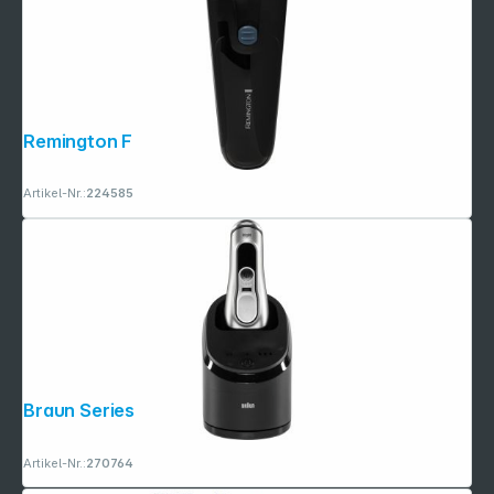
Remington F 1000 schwarz Rasierer
Artikel-Nr.:
224585
Braun Series 9 Pro+ 9655cc
Artikel-Nr.:
270764