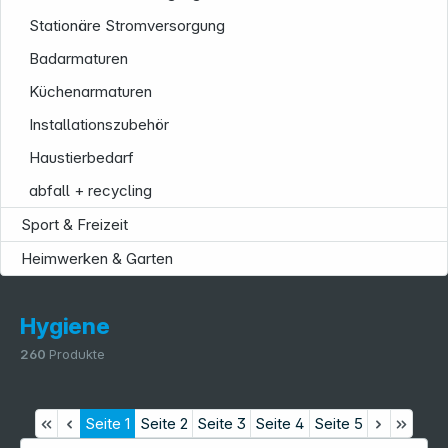
Stationäre Stromversorgung
Badarmaturen
Küchenarmaturen
Installationszubehör
Haustierbedarf
abfall + recycling
Sport & Freizeit
Heimwerken & Garten
Hygiene
260
Produkte
Seite
1
Seite
2
Seite
3
Seite
4
Seite
5