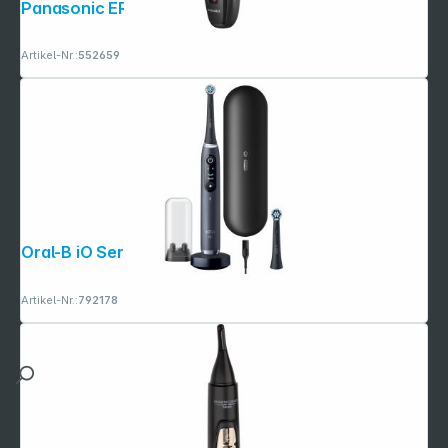
Panasonic ER SC 40 K803
Artikel-Nr.:
552659
Oral-B iO Series 9N Black Onyx JAS22
Artikel-Nr.:
792178