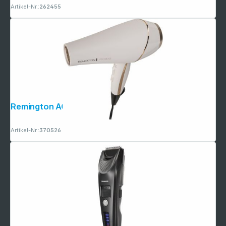
Artikel-Nr.:
262455
Remington AC 9140 ProLuxe
Artikel-Nr.:
370526