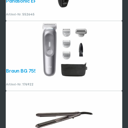
Panasonic ER SB 40 K803
Artikel-Nr.:
552645
Braun BG 7550 BodyGroomer
Artikel-Nr.:
176922
Folgen Sie uns auf