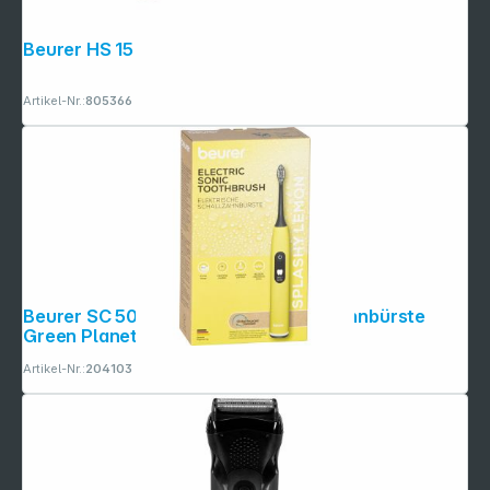
Beurer HS 15 Style Pro
Artikel-Nr.:
805366
Beurer SC 50 splashy lemon Schallzahnbürste
Green Planet
Artikel-Nr.:
204103