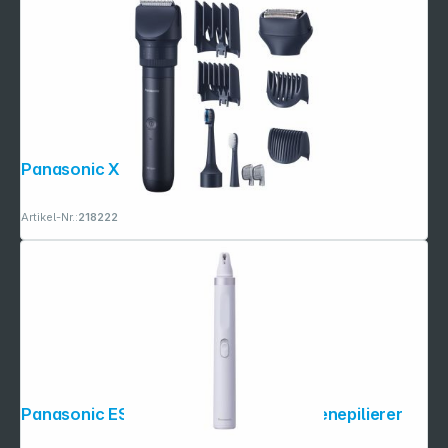
Panasonic X Shape Travel
Artikel-Nr.:
218222
Panasonic ES-EF 10-V503 Augenbrauenepilierer