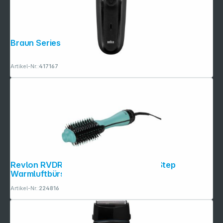
Braun Series 3 300s
Artikel-Nr.:
417167
Revlon RVDR 5222 E Mint Salon One-Step
Warmluftbürste
Artikel-Nr.:
224816