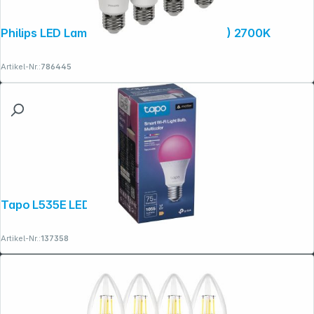
Philips LED Lampe E27 4er Set 10W (75W) 2700K
Artikel-Nr.:
786445
Tapo L535E LED Lampe
Artikel-Nr.:
137358