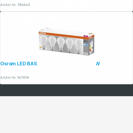
Artikel-Nr.:
786543
Osram LED BASE Classic 5er Set E27 6,5W
Artikel-Nr.:
167010