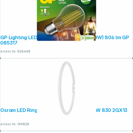
GP Lighting LED FlameSwitch E27 7W (60W) 806 lm GP
085317
Artikel-Nr.:
505458
Osram LED Ringlampe T5 FC40/55 P 21,5W 830 2GX13
Artikel-Nr.:
159828