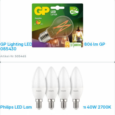
GP Lighting LED FlameDim E27 7W (60W) 806 lm GP
085430
Artikel-Nr.:
505465
Philips LED Lampe E14 4er Set Kerzenform 40W 2700K