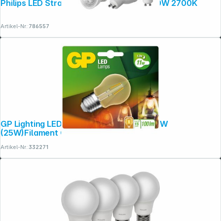
Philips LED Strahler GU10 WW 3er Set 50W 2700K
Artikel-Nr.:
786557
GP Lighting LED Mini Globus Gold E27 1,2W
(25W)Filament GP 080596
Artikel-Nr.:
332271