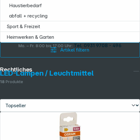
Haustierbedarf
abfall + recycling
Sport & Freizeit
Heimwerken & Garten
Tel. 0931 9708 - 496
Mo. – Fr. 8:00 bis 17:00 Uhr:
Artikel filtern
Rechtliches
LED-Lampen / Leuchtmittel
18
Produkte