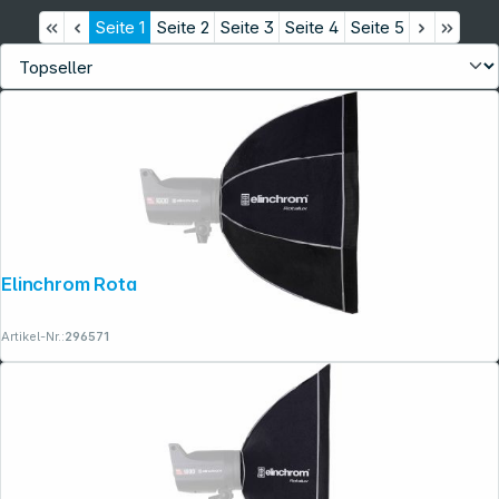
Seite
1
Seite
2
Seite
3
Seite
4
Seite
5
Elinchrom Rotalux Deep Octabox 70 cm
Artikel-Nr.:
296571