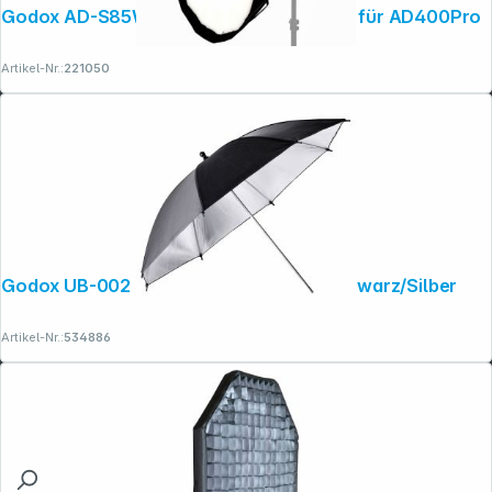
Godox AD-S85W weiss Parabol-Softbox für AD400Pro
Artikel-Nr.:
221050
Godox UB-002 - 101cm Studioschirm Schwarz/Silber
Artikel-Nr.:
534886