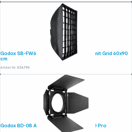
Godox SB-FW6090 - 60x90 cm Softbox mit Grid 60x90
cm
Artikel-Nr.:
534795
Copyright © 2001 - 2026 dexxIT. Alle Rechte vorbehalten.
Godox BD-08 Abschirmklappe für AD400 Pro