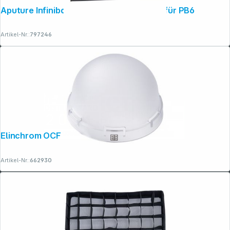
Aputure Infinibar Light Control Grid (45) für PB6
Artikel-Nr.:
797246
Elinchrom OCF Diffusion Dome
Artikel-Nr.:
662930