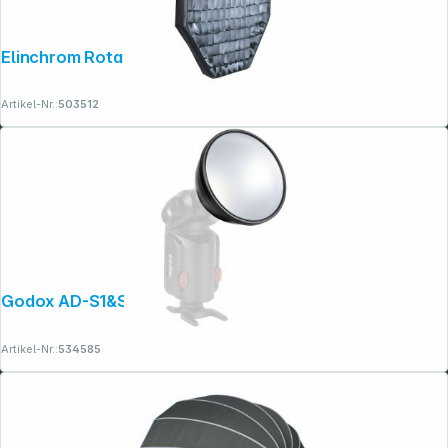
Elinchrom Rotagrid Deep / Octa 100cm
Artikel-Nr.:
503512
Godox AD-S1&S2 Standard-Reflektor
Artikel-Nr.:
534585