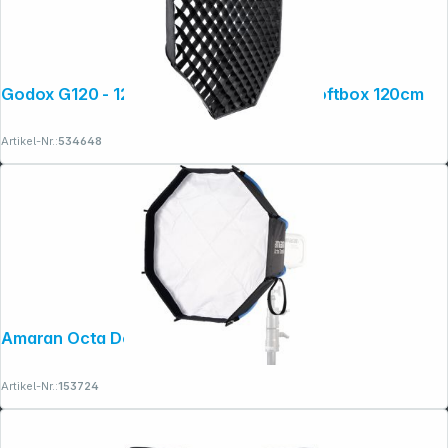
Godox G120 - 120 cm Grid für Parabol-Softbox 120cm
Artikel-Nr.:
534648
Amaran Octa Dome 60
Artikel-Nr.:
153724