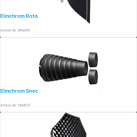
Elinchrom Rotalux Squarebox 70 cm
Artikel-Nr.:
296515
Elinchrom Snoot Reflector & Grids 6°/12°
Artikel-Nr.:
126872