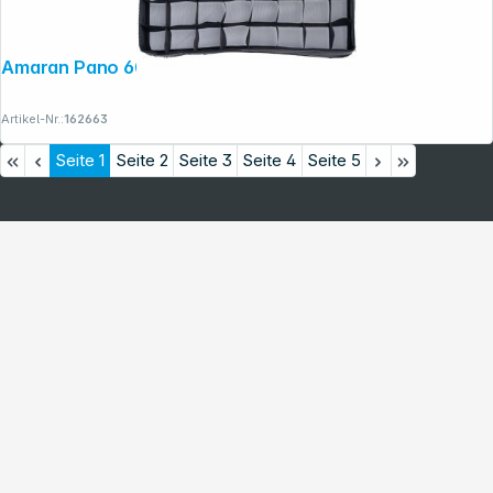
Amaran Pano 60c Light Control Grid
Artikel-Nr.:
162663
Seite
1
Seite
2
Seite
3
Seite
4
Seite
5