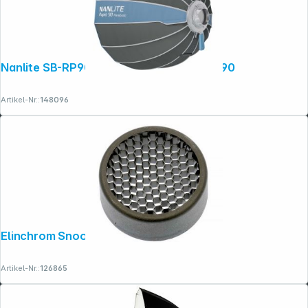
Nanlite SB-RP90 Parabol-Softbox Rapid 90
Artikel-Nr.:
148096
Elinchrom Snoot Grid 12°
Artikel-Nr.:
126865