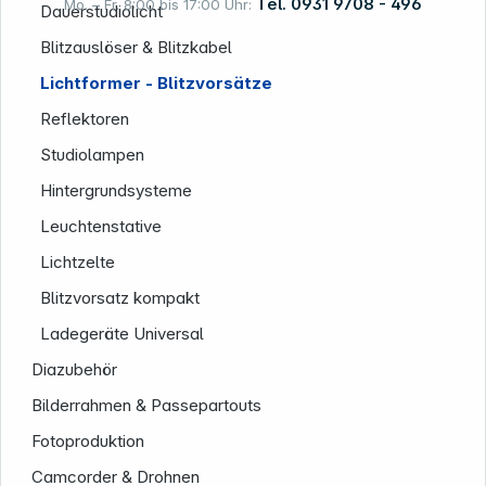
Tel. 0931 9708 - 496
Mo. – Fr. 8:00 bis 17:00 Uhr:
Dauerstudiolicht
Blitzauslöser & Blitzkabel
Lichtformer - Blitzvorsätze
Rechtliches
Reflektoren
Studiolampen
Hintergrundsysteme
Leuchtenstative
Lichtzelte
Blitzvorsatz kompakt
Ladegeräte Universal
Diazubehör
Bilderrahmen & Passepartouts
Fotoproduktion
Camcorder & Drohnen