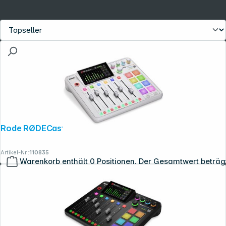
Rode RØDECaster Pro II weiß
Artikel-Nr.:
110835
Warenkorb enthält 0 Positionen. Der Gesamtwert beträg
Copyright © 2001 - 2026 dexxIT. Alle Rechte vorbehalten.