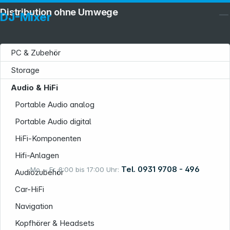
Distribution ohne Umwege
DJ-Mixer
PC & Zubehör
Storage
Service
Audio & HiFi
Portable Audio analog
Portable Audio digital
HiFi-Komponenten
Informationen
Hifi-Anlagen
Tel. 0931 9708 - 496
Mo. – Fr. 8:00 bis 17:00 Uhr:
Audiozubehör
Car-HiFi
Navigation
Rechtliches
Kopfhörer & Headsets