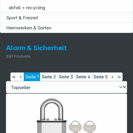
abfall + recycling
Sport & Freizeit
Heimwerken & Garten
Alarm & Sicherheit
201
Produkte
Seite
1
Seite
2
Seite
3
Seite
4
Seite
5