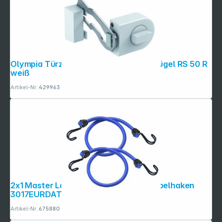
Olympia Türzusatzschloss mit Sperrbügel RS 50 R
weiß
Artikel-Nr.:
429963
2x1 Master Lock Gummispannseil Doppelhaken
3017EURDAT
Artikel-Nr.:
675880