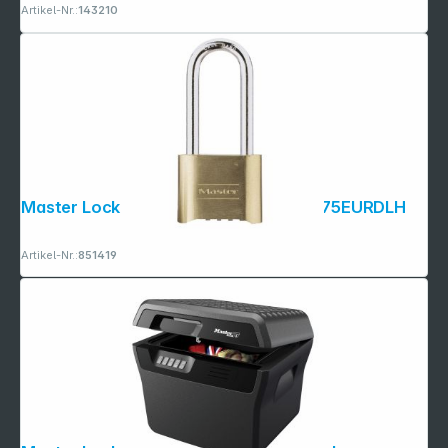
Artikel-Nr.:
143210
Master Lock Zahlenschloss aus Zink 175EURDLH
Artikel-Nr.:
851419