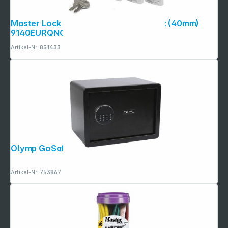
Master Lock Vorhängeschloss 4er Set (40mm)
9140EURQNOP
Artikel-Nr.:
851433
Olymp GoSafe 110 schwarz
Artikel-Nr.:
753867