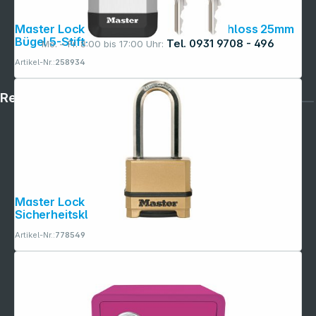
Master Lock Elite 45mm Vorhänge- schloss 25mm
Bügel 5-Stift-Zyl.
Tel. 0931 9708 - 496
Mo. – Fr. 8:00 bis 17:00 Uhr:
Artikel-Nr.:
258934
Rechtliches
Master Lock Vorhängeschl. Excell
Sicherheitsklasse 9 M175EURDLH
Artikel-Nr.:
778549