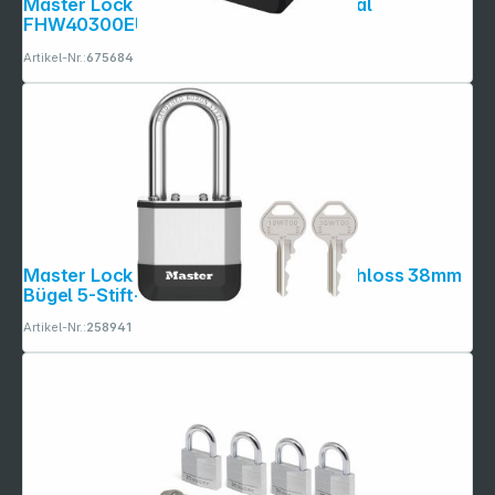
Master Lock Sicherheitskassette digital
FHW40300EURHRO
Artikel-Nr.:
675684
Master Lock Elite 45mm Vorhänge- schloss 38mm
Bügel 5-Stift-Zyl.
Artikel-Nr.:
258941