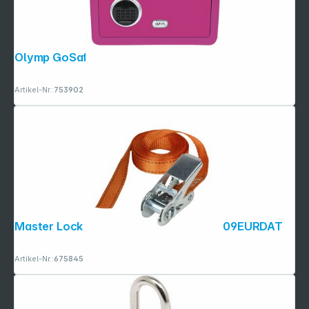
Olymp GoSafe 210 pink
Artikel-Nr.:
753902
Folgen Sie uns auf
Master Lock Zurrgurte mit Ratsche 3209EURDAT
Artikel-Nr.:
675845