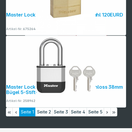
Master Lock Vorhängeschloss aus Stahl 120EURD
Artikel-Nr.:
675264
Master Lock Elite 52mm Vorhänge- schloss 38mm
Bügel 5-Stift-Zyl.
Artikel-Nr.:
258962
Seite
1
Seite
2
Seite
3
Seite
4
Seite
5