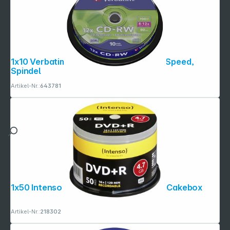
1x10 Verbatim CD-RW 80 / 700MB 10x Speed,
Spindel
Artikel-Nr.:
643781
1x50 Intenso DVD+R 4,7GB 16x Speed, Cakebox
Artikel-Nr.:
218302