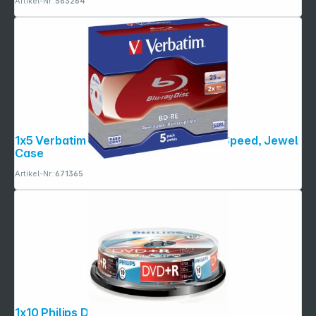
Artikel-Nr.:
563264
1x5 Verbatim BD-RE Blu-Ray 25GB 2x Speed, Jewel
Case
Artikel-Nr.:
671365
1x10 Philips DVD+R 4,7GB 16x SP