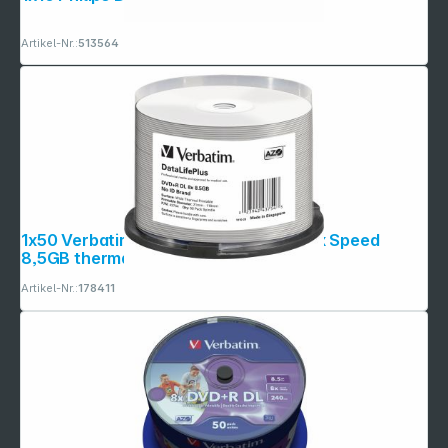
Artikel-Nr.:
513564
1x50 Verbatim DVD+R Double Layer 8x Speed
8,5GB thermal printable
Artikel-Nr.:
178411