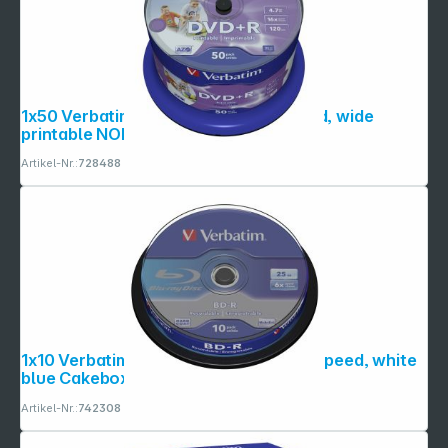
1x50 Verbatim DVD+R 4,7GB 16x Speed, wide
printable NON-ID
Artikel-Nr.:
728488
1x10 Verbatim BD-R Blu-Ray 25GB 6x Speed, white
blue Cakebox
Artikel-Nr.:
742308