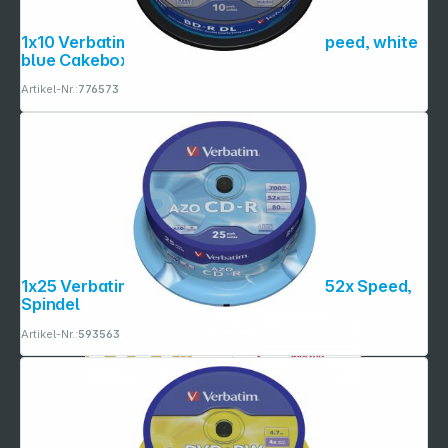
1x10 Verbatim BD-R Blu-Ray 50GB 6x Speed, white
blue Cakebox
Artikel-Nr.:
776573
1x25 Verbatim Data Life Plus CD-R 80, 52x Speed,
Spindel
Artikel-Nr.:
593563