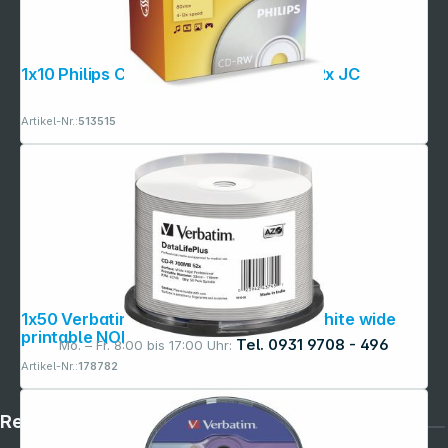
1x10 Philips CD-RW 80Min 700MB 4-12x JC
Artikel-Nr.:
513515
1x50 Verbatim CD-R 80 / 700MB 52x white wide
printable NON-ID
Tel. 0931 9708 - 496
Mo. – Fr. 8:00 bis 17:00 Uhr:
Artikel-Nr.:
178782
Rechtliches