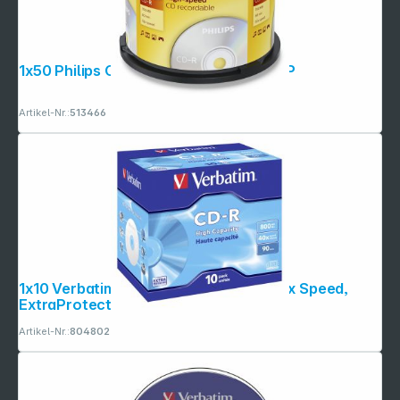
1x50 Philips CD-R 80Min 700MB 52x SP
Artikel-Nr.:
513466
1x10 Verbatim CD-R 90 / 800MB JC 48x Speed,
ExtraProtection
Artikel-Nr.:
804802