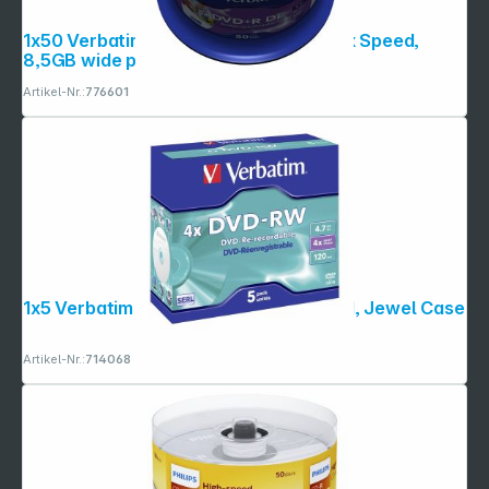
1x50 Verbatim DVD+R Double Layer 8x Speed,
8,5GB wide printable
Artikel-Nr.:
776601
1x5 Verbatim DVD-RW 4,7GB 4x Speed, Jewel Case
Artikel-Nr.:
714068