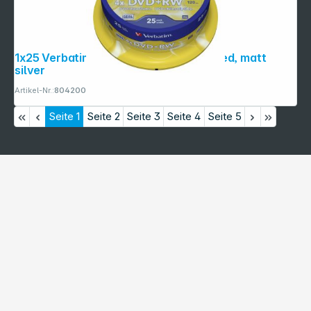
1x25 Verbatim DVD+RW 4,7GB 4x Speed, matt
silver
Artikel-Nr.:
804200
Seite
1
Seite
2
Seite
3
Seite
4
Seite
5