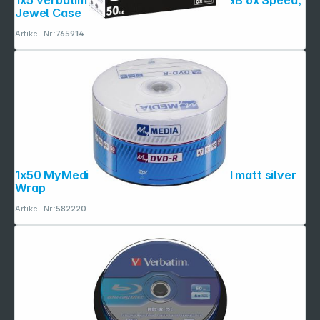
1x5 Verbatim M-Disc BD-R Blu-Ray 50GB 6x Speed,
Jewel Case
Artikel-Nr.:
765914
Copyright © 2001 - 2026 dexxIT. Alle Rechte vorbehalten.
1x50 MyMedia DVD-R 4,7GB 16x Speed matt silver
Wrap
Artikel-Nr.:
582220