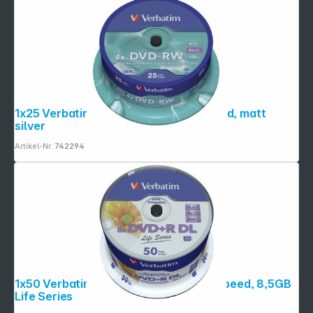
1x25 Verbatim DVD-RW 4,7GB 4x Speed, matt
silver
Artikel-Nr.:
742294
1x50 Verbatim DVD+R DL wide pr. 8x Speed, 8,5GB
Life Series