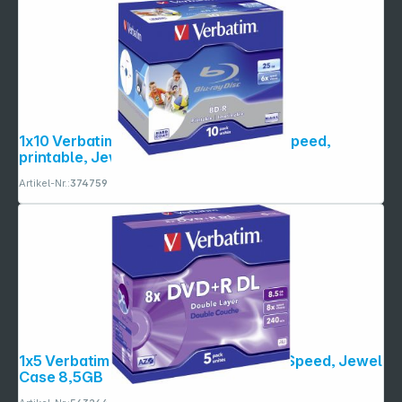
Folgen Sie uns auf
1x10 Verbatim BD-R Blu-Ray 25GB 6x Speed,
printable, Jewel Case
Artikel-Nr.:
374759
1x5 Verbatim DVD+R Double Layer 8x Speed, Jewel
Case 8,5GB