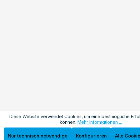
Diese Website verwendet Cookies, um eine bestmögliche Erfa
können.
Mehr Informationen ...
Nur technisch notwendige
Konfigurieren
Alle Cooki