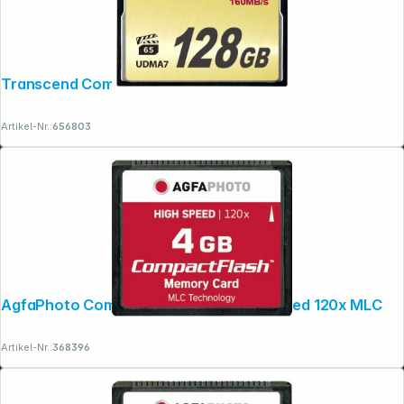
Transcend Compact Flash 128GB 1000x
Artikel-Nr.:
656803
AgfaPhoto Compact Flash 4GB High Speed 120x MLC
Artikel-Nr.:
368396