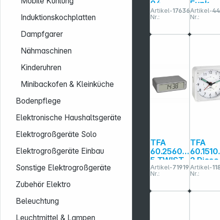
Mobile Kühlung
04
Funk-
Artikel-
176369
Artikel-
4
digitaler
Wandu
Induktionskochplatten
Nr.:
Nr.:
Timer
und
Dampfgarer
Stoppuhr
Nähmaschinen
Kinderuhren
Minibackofen & Kleinküche
Bodenpflege
Elektronische Haushaltsgeräte
Elektrogroßgeräte Solo
TFA
TFA
60.2560.1
60.1510
Elektrogroßgeräte Einbau
5 TWIST
2 Picco
Sonstige Elektrogroßgeräte
Artikel-
719196
Artikel-
11
grau
Funk
Nr.:
Nr.:
Funkwec
Wecke
Zubehör Elektro
ker
Beleuchtung
Leuchtmittel & Lampen