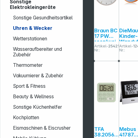
Sonstige
Elektrokleingeräte
Sonstige Gesundheitsartikel
Uhren & Wecker
Braun BC
DieMau
17 PW
Kinder-
Wetterstationen
rosa/wei
Wandu
Artikel-
254216
Artikel-
12
ß
Maus,
Wasseraufbereiter und
Nr.:
Nr.:
Quarzwa
Elefant
Zubehör
nduhr,
Ente
analog
Thermometer
Vakuumierer & Zubehör
Sport & Fitness
Beauty & Wellness
Sonstige Küchenhelfer
Kochplatten
Eismaschinen & Eiscrusher
TFA
Mebus
38.2056.
41787