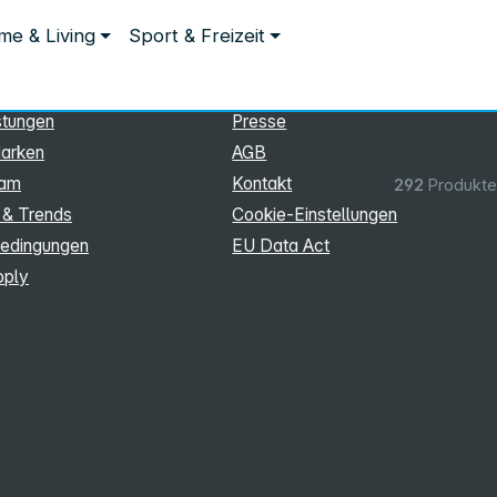
ationen
Rechtliches
e & Living
Sport & Freizeit
hmen
Impressum
Datenschutz
stungen
Presse
arken
AGB
eam
Kontakt
292
Produkte
 & Trends
Cookie‑Einstellungen
edingungen
EU Data Act
pply