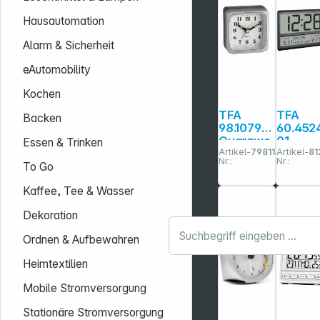
Hausautomation
Alarm & Sicherheit
eAutomobility
Kochen
TFA
TFA
Backen
98.1079
60.4524
Quarzwe
01
Essen & Trinken
Artikel-
798114
Artikel-
81
cker
schwar
Nr.:
Nr.:
Analoga
Digital
To Go
nzeige
XL-
Kaffee, Tee & Wasser
Funkuh
Dekoration
Ordnen & Aufbewahren
Heimtextilien
Mobile Stromversorgung
Stationäre Stromversorgung