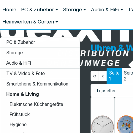
Distribution ohne Umwege
Home
PC & Zubehör
Storage
Audio & HiFi
TV
Home & Living
Sonstige Elektrokleingeräte
Uhren & Wecker
Uhren & Wecker
Heimwerken & Garten
PC & Zubehör
Uhren & 
Storage
Audio & HiFi
Seite
Seit
TV & Video & Foto
Service-Hotline:
1
2
Smartphone & Kommunikation
+49 931 9708–496
Home & Living
Mo. - Fr.: 08:00 - 17:00 Uhr
Elektrische Küchengeräte
Frühstück
Hygiene