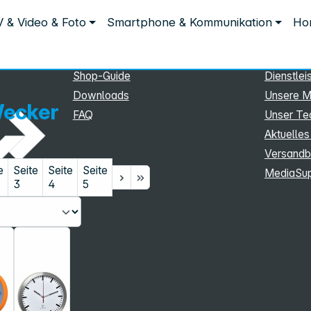
Service
Inform
 & Video & Foto
Smartphone & Kommunikation
Hom
Service
Unterne
eSupport
Sortiment
Shop-Guide
Dienstlei
Downloads
Unsere M
Wecker
FAQ
Unser T
Aktuelles
Versandb
e
Seite
Seite
Seite
MediaSu
3
4
5