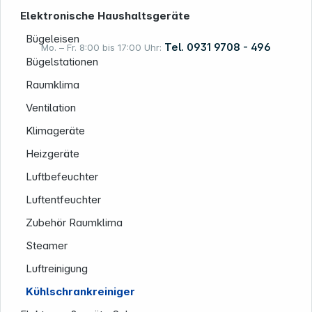
Elektronische Haushaltsgeräte
Bügeleisen
Tel. 0931 9708 - 496
Mo. – Fr. 8:00 bis 17:00 Uhr:
Bügelstationen
Raumklima
Rechtliches
Ventilation
Klimageräte
Heizgeräte
Luftbefeuchter
Luftentfeuchter
Zubehör Raumklima
Folgen Sie uns auf
Steamer
Luftreinigung
Kühlschrankreiniger