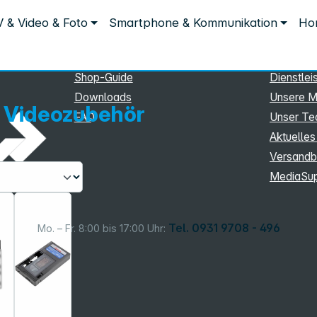
Service
Inform
 & Video & Foto
Smartphone & Kommunikation
Hom
Service
Unterne
eSupport
Sortiment
Shop-Guide
Dienstlei
Downloads
Unsere M
 Videozubehör
FAQ
Unser T
Aktuelles
Versandb
MediaSu
Tel. 0931 9708 - 496
Mo. – Fr. 8:00 bis 17:00 Uhr: