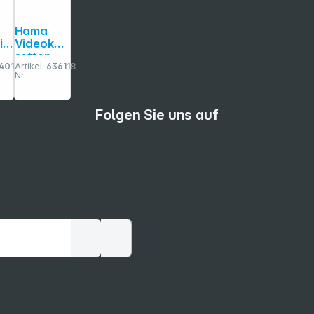
r
Hama
ia
Videokas
setten
4010
Artikel-
636118
ge
Adapter
Nr.:
VHS-C /
VHS
22
Folgen Sie uns auf