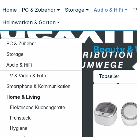
Distribution ohne Umwege
Home
PC & Zubehör
Storage
Audio & HiFi
T
Home & Living
Sonstige Elektrokleingeräte
Beauty & Wellne
Beauty & Wellness
Heimwerken & Garten
PC & Zubehör
Beauty & 
Storage
Audio & HiFi
TV & Video & Foto
Service-Hotline:
Smartphone & Kommunikation
+49 931 9708–496
Home & Living
Mo. - Fr.: 08:00 - 17:00 Uhr
Elektrische Küchengeräte
Frühstück
Hygiene