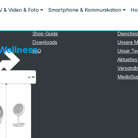
Service
Inform
V & Video & Foto
Smartphone & Kommunikation
Ho
ss
Service
Unterne
eSupport
Sortiment
Shop-Guide
Dienstlei
Downloads
Unsere M
Wellness
FAQ
Unser T
Aktuelles
Versandb
MediaSu