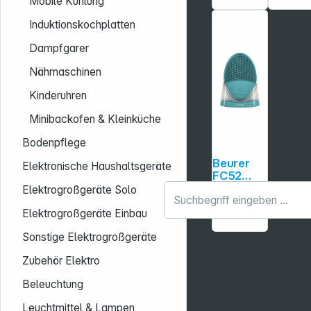
Mobile Kühlung
bürste
Induktionskochplatten
Dampfgarer
Nähmaschinen
Kinderuhren
Minibackofen & Kleinküche
Bodenpflege
Beurer
Elektronische Haushaltsgeräte
FC52
Laguna
Elektrogroßgeräte Solo
Artikel-
155796
Gesichts
Nr.:
bürste
Elektrogroßgeräte Einbau
Sonstige Elektrogroßgeräte
Zubehör Elektro
Beleuchtung
Leuchtmittel & Lampen