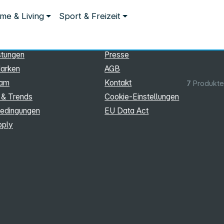
ationen
Rechtliches
me & Living
Sport & Freizeit
hmen
Impressum
Datenschutz
stungen
Presse
arken
AGB
eam
Kontakt
7
Produkte
 & Trends
Cookie‑Einstellungen
edingungen
EU Data Act
pply