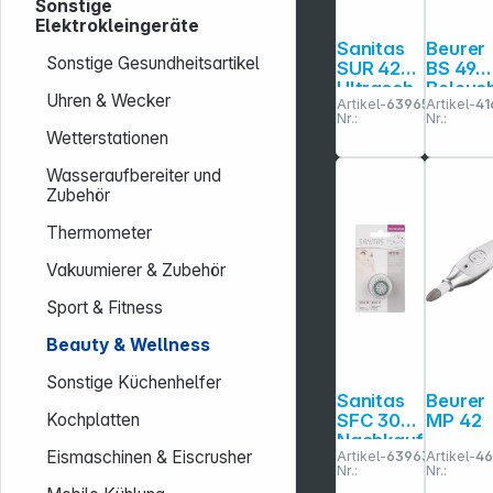
Sonstige
Elektrokleingeräte
Sanitas
Beurer
Sonstige Gesundheitsartikel
SUR 42
BS 49
Ultrasch
Beleuc
Uhren & Wecker
Artikel-
639655
Artikel-
41
all
eter
Nr.:
Nr.:
Reinigun
Kosmet
Wetterstationen
gsgerät
spiegel
Wasseraufbereiter und
Zubehör
Thermometer
Vakuumierer & Zubehör
Sport & Fitness
Beauty & Wellness
Sonstige Küchenhelfer
Sanitas
Beurer
SFC 30
MP 42
Kochplatten
Nachkauf
Eismaschinen & Eiscrusher
Artikel-
639634
Artikel-
46
Gesichtsr
Nr.:
Nr.:
einigungs