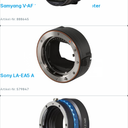
Samyang V-AF 1,7x Anamorphic MF-Adapter
Artikel-Nr.:
888645
Sony LA-EA5 A Mount Adapter
Artikel-Nr.:
579847