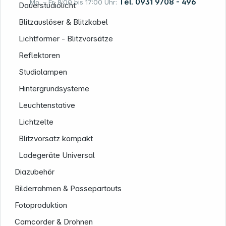
Tel. 0931 9708 - 496
Mo. – Fr. 8:00 bis 17:00 Uhr:
Dauerstudiolicht
Blitzauslöser & Blitzkabel
Lichtformer - Blitzvorsätze
Rechtliches
Reflektoren
Studiolampen
Hintergrundsysteme
Leuchtenstative
Lichtzelte
Blitzvorsatz kompakt
Ladegeräte Universal
Diazubehör
Bilderrahmen & Passepartouts
Fotoproduktion
Camcorder & Drohnen