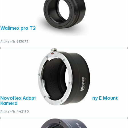
Walimex pro T2 Objektiv an Nikon Z
Artikel-Nr.:
813073
Novoflex Adapter Leica R Objektiv an Sony E Mount
Kamera
Artikel-Nr.:
442190