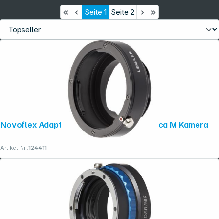
Seite
1
Seite
2
Novoflex Adapter Leica R Objektiv an Leica M Kamera
Artikel-Nr.:
124411