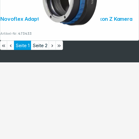
Novoflex Adapter Nikon F Objektiv an Nikon Z Kamera
Artikel-Nr.:
473433
Seite
1
Seite
2