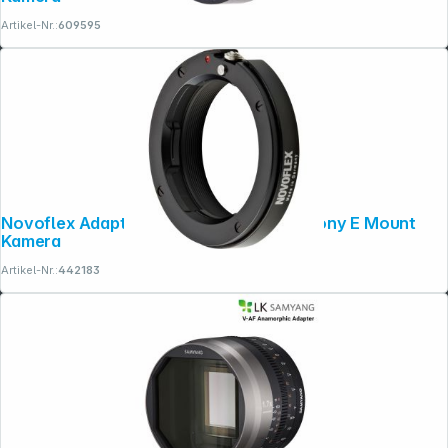
Artikel-Nr.:
609595
Novoflex Adapter Leica M Objektiv an Sony E Mount
Kamera
Artikel-Nr.:
442183