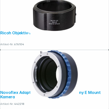
Ricoh Objektiv-Adapter GA-2
Artikel-Nr.:
676104
Novoflex Adapter Nikon F Objektiv an Sony E Mount
Kamera
Artikel-Nr.:
442218