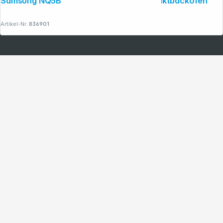
Samsung NQ5B4553FBS/U1 45cm Kompaktbackofen
Artikel-Nr.:
836901