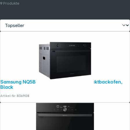
9
Produkte
Samsung NQ5B4553FBK/U1 45cm Kompaktbackofen,
Black
Artikel-Nr.:
836908