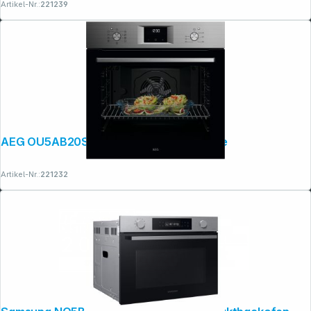
Artikel-Nr.:
221239
AEG OU5AB20SM Backofen mit Pyrolyse
Artikel-Nr.:
221232