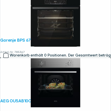
Gorenje BPS 6737 E14BG
Artikel-Nr.:
785367
Warenkorb enthält 0 Positionen. Der Gesamtwert beträg
Copyright © 2001 - 2026 dexxIT. Alle Rechte vorbehalten.
AEG OU5AB10CM Serie 5000