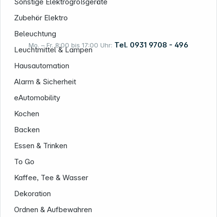
Sonstige Elektrogroßgeräte
Zubehör Elektro
Beleuchtung
Tel. 0931 9708 - 496
Mo. – Fr. 8:00 bis 17:00 Uhr:
Leuchtmittel & Lampen
Hausautomation
Rechtliches
Alarm & Sicherheit
eAutomobility
Kochen
Backen
Essen & Trinken
To Go
Kaffee, Tee & Wasser
Dekoration
Ordnen & Aufbewahren