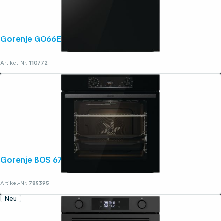
Gorenje GO66E PIZZA 350C
Artikel-Nr.:
110772
Gorenje BOS 6737 E13BG
Artikel-Nr.:
785395
Neu