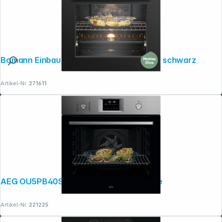
Bomann Einbaubackofen m. Display matt schwarz
Artikel-Nr.:
271611
AEG OU5PB40SM Backofen mit Pyrolyse
Artikel-Nr.:
221225