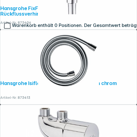
Hansgrohe FixFit Wandanschluss E ohne
Rückflussverhinderer
Artikel-Nr.:
873406
Warenkorb enthält 0 Positionen. Der Gesamtwert beträg
Copyright © 2001 - 2026 dexxIT. Alle Rechte vorbehalten.
Hansgrohe Isiflex Brauseschlauch 160cm chrom
Artikel-Nr.:
873413